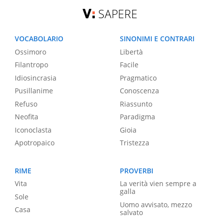
SAPERE
VOCABOLARIO
SINONIMI E CONTRARI
Ossimoro
Libertà
Filantropo
Facile
Idiosincrasia
Pragmatico
Pusillanime
Conoscenza
Refuso
Riassunto
Neofita
Paradigma
Iconoclasta
Gioia
Apotropaico
Tristezza
RIME
PROVERBI
Vita
La verità vien sempre a
galla
Sole
Uomo avvisato, mezzo
Casa
salvato