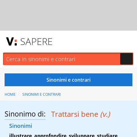
SAPERE
HOME
SINONIMI E CONTRARI
Sinonimo di:
Trattarsi bene
(v.)
Sinonimi
illustrare
,
approfondire
,
sviluppare
,
studiare
,