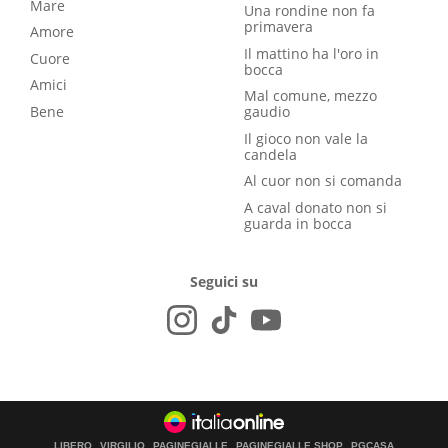
Mare
Una rondine non fa
primavera
Amore
Il mattino ha l'oro in
Cuore
bocca
Amici
Mal comune, mezzo
Bene
gaudio
Il gioco non vale la
candela
Al cuor non si comanda
A caval donato non si
guarda in bocca
Seguici su
LIBERO
VIRGILIO
PAGINEGIALLE
PAGINEGIALLE SHOP
PGCASA