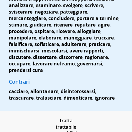
analizzare
,
esaminare
,
svolgere
,
scrivere
,
sviscerare
,
negoziare
,
patteggiare
,
mercanteggiare
,
concludere
,
portare a termine
,
stimare
,
giudicare
,
ritenere
,
reputare
,
agire
,
procedere
,
ospitare
,
ricevere
,
alloggiare
,
manipolare
,
elaborare
,
maneggiare
,
truccare
,
falsificare
,
sofisticare
,
adulterare
,
praticare
,
immischiarsi
,
mescolarsi
,
avere rapporti
,
discutere
,
dissertare
,
discorrere
,
ragionare
,
occupare
,
lavorare nel ramo
,
governarsi
,
prendersi cura
Contrari
cacciare
,
allontanare
,
disinteressarsi
,
trascurare
,
tralasciare
,
dimenticare
,
ignorare
tratta
trattabile