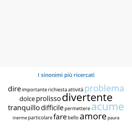
I sinonimi più ricercati
problema
dire
importante
richiesta
attività
divertente
prolisso
dolce
acume
tranquillo
difficile
permettere
amore
fare
particolare
bello
inerme
paura