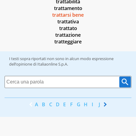
trattabilità
trattamento
trattarsi bene
trattativa
trattato
trattazione
tratteggiare
I testi sopra riportati non sono in alcun modo espressione
dell’opinione di Italiaonline S.p.A.
A
B
C
D
E
F
G
H
I
J
K
L
M
N