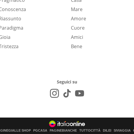
Pragmatico
Casa
Conoscenza
Mare
Riassunto
Amore
Paradigma
Cuore
Gioia
Amici
Tristezza
Bene
Seguici su
AGINEGIALLE SHOP
PGCASA
PAGINEBIANCHE
TUTTOCITTÀ
DILEI
SIVIAGGIA