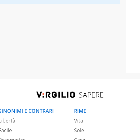
SAPERE
SINONIMI E CONTRARI
RIME
Libertà
Vita
Facile
Sole