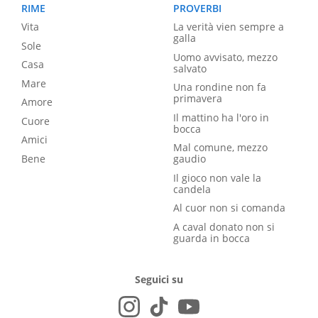
RIME
PROVERBI
Vita
La verità vien sempre a
galla
Sole
Uomo avvisato, mezzo
Casa
salvato
Mare
Una rondine non fa
primavera
Amore
Il mattino ha l'oro in
Cuore
bocca
Amici
Mal comune, mezzo
Bene
gaudio
Il gioco non vale la
candela
Al cuor non si comanda
A caval donato non si
guarda in bocca
Seguici su