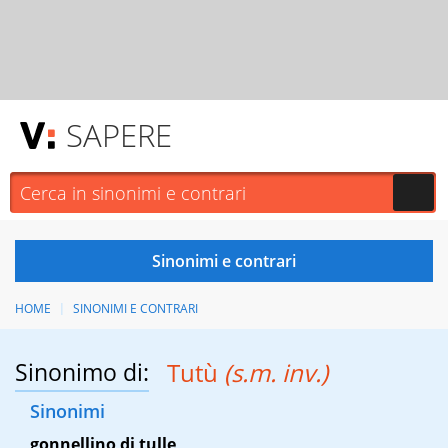
SAPERE
HOME
SINONIMI E CONTRARI
Sinonimo di:
Tutù
(s.m. inv.)
Sinonimi
gonnellino di tulle