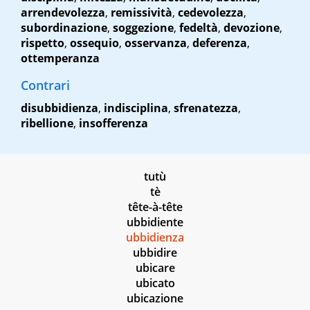
arrendevolezza
,
remissività
,
cedevolezza
,
subordinazione
,
soggezione
,
fedeltà
,
devozione
,
rispetto
,
ossequio
,
osservanza
,
deferenza
,
ottemperanza
Contrari
disubbidienza
,
indisciplina
,
sfrenatezza
,
ribellione
,
insofferenza
tutù
tè
tête-à-tête
ubbidiente
ubbidienza
ubbidire
ubicare
ubicato
ubicazione