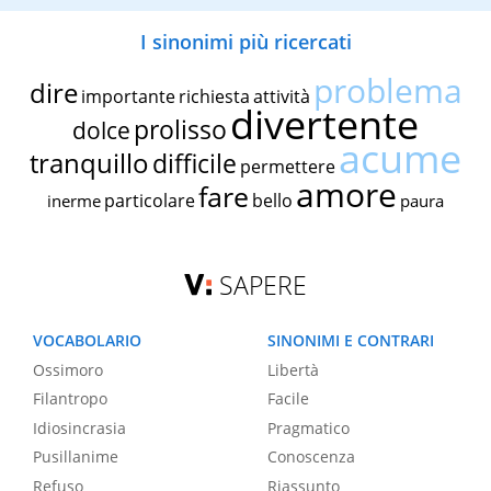
I sinonimi più ricercati
problema
dire
importante
richiesta
attività
divertente
prolisso
dolce
acume
tranquillo
difficile
permettere
amore
fare
particolare
bello
inerme
paura
SAPERE
VOCABOLARIO
SINONIMI E CONTRARI
Ossimoro
Libertà
Filantropo
Facile
Idiosincrasia
Pragmatico
Pusillanime
Conoscenza
Refuso
Riassunto