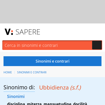
SAPERE
HOME
SINONIMI E CONTRARI
Sinonimo di:
Ubbidienza
(s.f.)
Sinonimi
disciplina
,
mitezza
,
mansuetudine
,
docilità
,