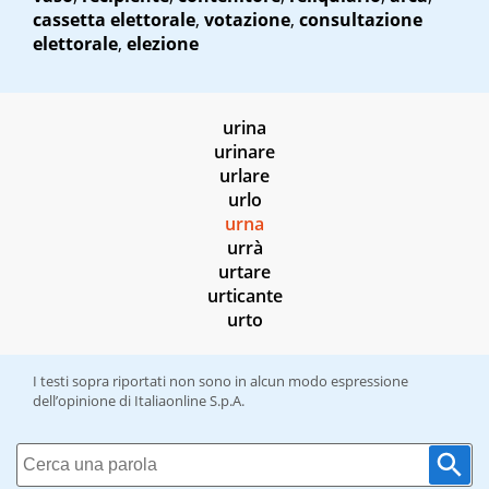
cassetta elettorale
,
votazione
,
consultazione
elettorale
,
elezione
urina
urinare
urlare
urlo
urna
urrà
urtare
urticante
urto
I testi sopra riportati non sono in alcun modo espressione
dell’opinione di Italiaonline S.p.A.