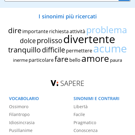
I sinonimi più ricercati
problema
dire
importante
richiesta
attività
divertente
prolisso
dolce
acume
tranquillo
difficile
permettere
amore
fare
particolare
bello
inerme
paura
SAPERE
VOCABOLARIO
SINONIMI E CONTRARI
Ossimoro
Libertà
Filantropo
Facile
Idiosincrasia
Pragmatico
Pusillanime
Conoscenza