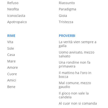
Refuso
Riassunto
Neofita
Paradigma
Iconoclasta
Gioia
Apotropaico
Tristezza
RIME
PROVERBI
Vita
La verità vien sempre a
galla
Sole
Uomo avvisato, mezzo
Casa
salvato
Mare
Una rondine non fa
primavera
Amore
Il mattino ha l'oro in
Cuore
bocca
Amici
Mal comune, mezzo
Bene
gaudio
Il gioco non vale la
candela
Al cuor non si comanda