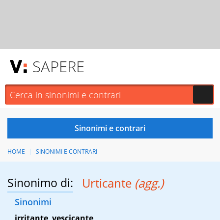
SAPERE
HOME
SINONIMI E CONTRARI
Sinonimo di:
Urticante
(agg.)
Sinonimi
irritante
,
vescicante