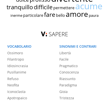
acume
tranquillo
difficile
permettere
amore
fare
particolare
bello
inerme
paura
SAPERE
VOCABOLARIO
SINONIMI E CONTRARI
Ossimoro
Libertà
Filantropo
Facile
Idiosincrasia
Pragmatico
Pusillanime
Conoscenza
Refuso
Riassunto
Neofita
Paradigma
Iconoclasta
Gioia
Apotropaico
Tristezza