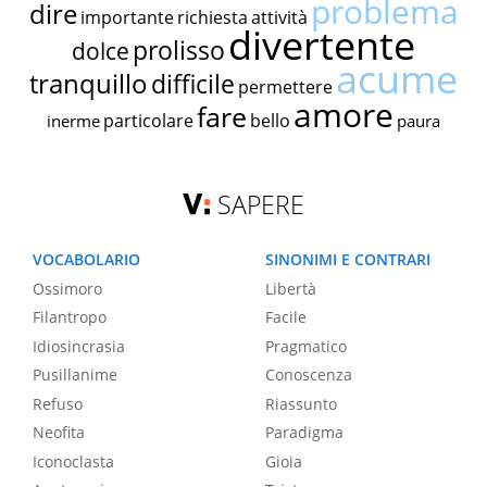
problema
dire
importante
richiesta
attività
divertente
prolisso
dolce
acume
tranquillo
difficile
permettere
amore
fare
particolare
bello
inerme
paura
SAPERE
VOCABOLARIO
SINONIMI E CONTRARI
Ossimoro
Libertà
Filantropo
Facile
Idiosincrasia
Pragmatico
Pusillanime
Conoscenza
Refuso
Riassunto
Neofita
Paradigma
Iconoclasta
Gioia