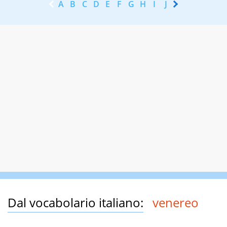
A
B
C
D
E
F
G
H
I
J
K
L
M
N
Dal vocabolario italiano:
venereo