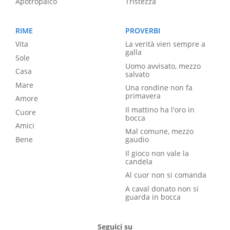
Apotropaico
Tristezza
RIME
PROVERBI
Vita
La verità vien sempre a
galla
Sole
Uomo avvisato, mezzo
Casa
salvato
Mare
Una rondine non fa
primavera
Amore
Il mattino ha l'oro in
Cuore
bocca
Amici
Mal comune, mezzo
Bene
gaudio
Il gioco non vale la
candela
Al cuor non si comanda
A caval donato non si
guarda in bocca
Seguici su