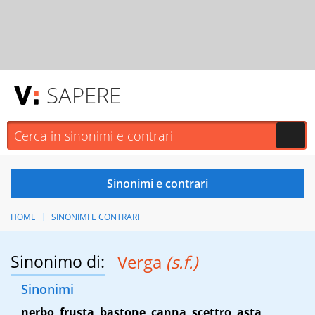
SAPERE
HOME
SINONIMI E CONTRARI
Sinonimo di:
Verga
(s.f.)
Sinonimi
nerbo
,
frusta
,
bastone
,
canna
,
scettro
,
asta
,