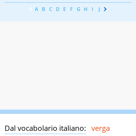
A
B
C
D
E
F
G
H
I
J
K
L
M
N
Dal vocabolario italiano:
verga