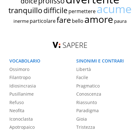
prolisso
dolce
acume
tranquillo
difficile
permettere
amore
fare
particolare
bello
inerme
paura
SAPERE
VOCABOLARIO
SINONIMI E CONTRARI
Ossimoro
Libertà
Filantropo
Facile
Idiosincrasia
Pragmatico
Pusillanime
Conoscenza
Refuso
Riassunto
Neofita
Paradigma
Iconoclasta
Gioia
Apotropaico
Tristezza