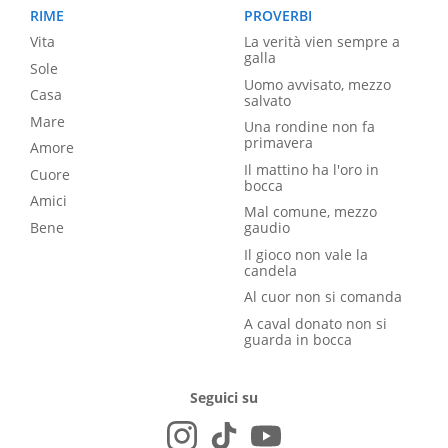
RIME
PROVERBI
Vita
La verità vien sempre a
galla
Sole
Uomo avvisato, mezzo
Casa
salvato
Mare
Una rondine non fa
primavera
Amore
Il mattino ha l'oro in
Cuore
bocca
Amici
Mal comune, mezzo
Bene
gaudio
Il gioco non vale la
candela
Al cuor non si comanda
A caval donato non si
guarda in bocca
Seguici su