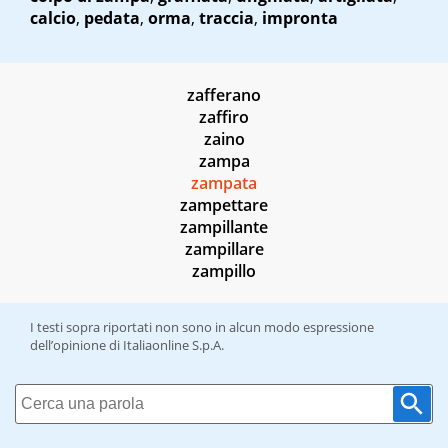
calcio
,
pedata
,
orma
,
traccia
,
impronta
zafferano
zaffiro
zaino
zampa
zampata
zampettare
zampillante
zampillare
zampillo
I testi sopra riportati non sono in alcun modo espressione
dell’opinione di Italiaonline S.p.A.