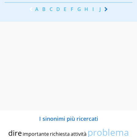
A
B
C
D
E
F
G
H
I
J
K
L
M
N
I sinonimi più ricercati
problema
dire
importante
richiesta
attività