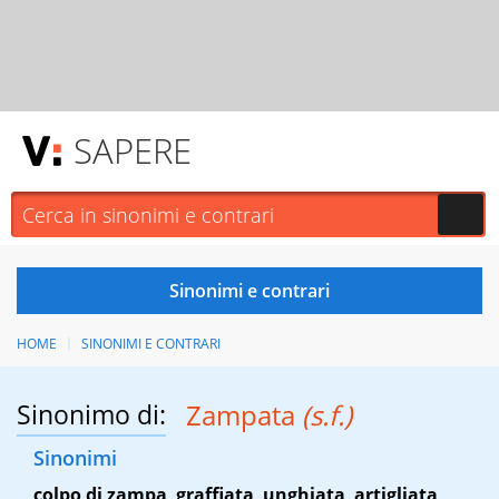
SAPERE
HOME
SINONIMI E CONTRARI
Sinonimo di:
Zampata
(s.f.)
Sinonimi
colpo di zampa
,
graffiata
,
unghiata
,
artigliata
,