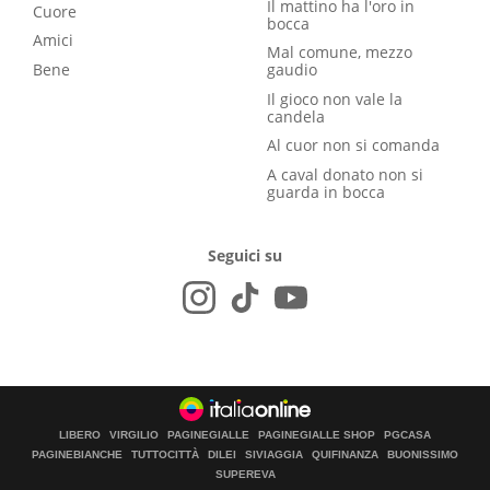
Il mattino ha l'oro in
Cuore
bocca
Amici
Mal comune, mezzo
Bene
gaudio
Il gioco non vale la
candela
Al cuor non si comanda
A caval donato non si
guarda in bocca
Seguici su
LIBERO
VIRGILIO
PAGINEGIALLE
PAGINEGIALLE SHOP
PGCASA
PAGINEBIANCHE
TUTTOCITTÀ
DILEI
SIVIAGGIA
QUIFINANZA
BUONISSIMO
SUPEREVA