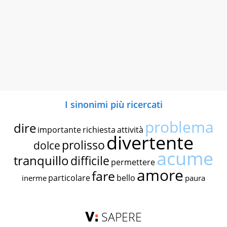
I sinonimi più ricercati
problema
dire
importante
richiesta
attività
divertente
prolisso
dolce
acume
tranquillo
difficile
permettere
amore
fare
particolare
bello
inerme
paura
SAPERE