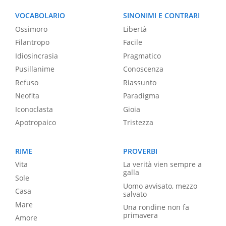
VOCABOLARIO
SINONIMI E CONTRARI
Ossimoro
Libertà
Filantropo
Facile
Idiosincrasia
Pragmatico
Pusillanime
Conoscenza
Refuso
Riassunto
Neofita
Paradigma
Iconoclasta
Gioia
Apotropaico
Tristezza
RIME
PROVERBI
Vita
La verità vien sempre a
galla
Sole
Uomo avvisato, mezzo
Casa
salvato
Mare
Una rondine non fa
primavera
Amore