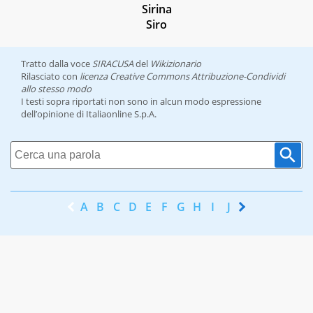
Sirina
Siro
Tratto dalla voce
SIRACUSA
del
Wikizionario
Rilasciato con
licenza Creative Commons Attribuzione-Condividi
allo stesso modo
I testi sopra riportati non sono in alcun modo espressione
dell’opinione di Italiaonline S.p.A.
A
B
C
D
E
F
G
H
I
J
K
L
M
N