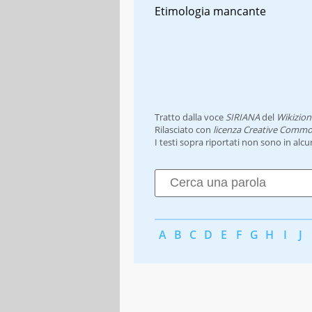
Etimologia mancante
Tratto dalla voce
SIRIANA
del
Wikizion
Rilasciato con
licenza Creative Commo
I testi sopra riportati non sono in alc
A
B
C
D
E
F
G
H
I
J