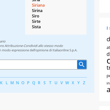
Siriana
Sirina
Siro
Sirte
Sista
I
d
ario
ns Attribuzione-Condividi allo stesso modo
at
un modo espressione dell’opinione di Italiaonline S.p.A.
d
t
p
K
L
M
N
O
P
Q
R
S
T
U
V
W
X
Y
Z
i