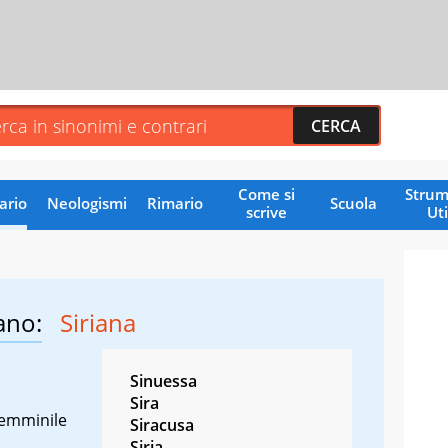
Come si
Strum
ario
Neologismi
Rimario
Scuola
scrive
Uti
ano:
Siriana
Sinuessa
Sira
femminile
Siracusa
Siria