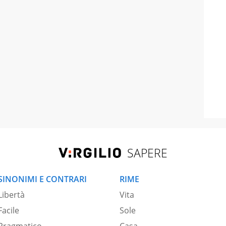
SAPERE
SINONIMI E CONTRARI
RIME
Libertà
Vita
Facile
Sole