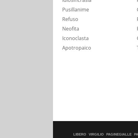
Idiosincrasia
Pusillanime
Refuso
Neofita
Iconoclasta
Apotropaico
LIBERO
VIRGILIO
PAGINEGIALLE
P