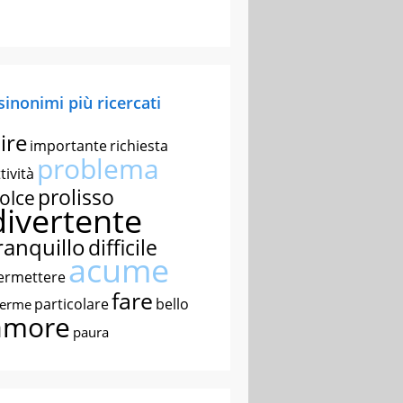
 sinonimi più ricercati
ire
importante
richiesta
problema
tività
prolisso
olce
divertente
ranquillo
difficile
acume
ermettere
fare
particolare
bello
nerme
amore
paura