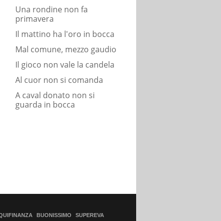
Una rondine non fa
primavera
Il mattino ha l'oro in bocca
Mal comune, mezzo gaudio
Il gioco non vale la candela
Al cuor non si comanda
A caval donato non si
guarda in bocca
QUIFINANZA
BUONISSIMO
SUPEREVA