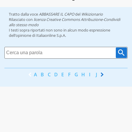
Tratto dalla voce
ABBASSARE IL CAPO
del
Wikizionario
Rilasciato con
licenza Creative Commons Attribuzione-Condividi
allo stesso modo
I testi sopra riportati non sono in alcun modo espressione
dell’opinione di Italiaonline S.p.A.
A
B
C
D
E
F
G
H
I
J
K
L
M
N