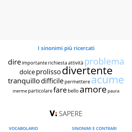
I sinonimi più ricercati
problema
dire
importante
richiesta
attività
divertente
prolisso
dolce
acume
tranquillo
difficile
permettere
amore
fare
particolare
bello
inerme
paura
SAPERE
VOCABOLARIO
SINONIMI E CONTRARI