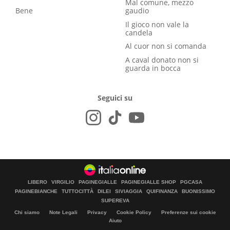
Mal comune, mezzo
Bene
gaudio
Il gioco non vale la
candela
Al cuor non si comanda
A caval donato non si
guarda in bocca
Seguici su
LIBERO
VIRGILIO
PAGINEGIALLE
PAGINEGIALLE SHOP
PGCASA
PAGINEBIANCHE
TUTTOCITTÀ
DILEI
SIVIAGGIA
QUIFINANZA
BUONISSIMO
SUPEREVA
Chi siamo
Note Legali
Privacy
Cookie Policy
Preferenze sui cookie
Aiuto