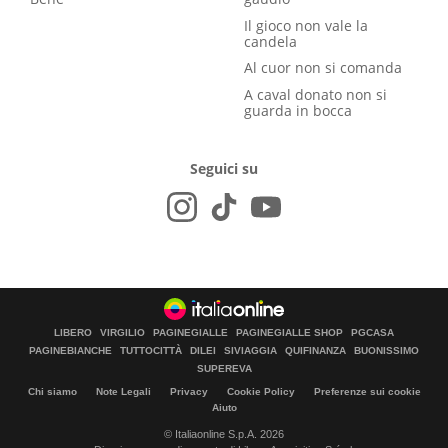
Il gioco non vale la
candela
Al cuor non si comanda
A caval donato non si
guarda in bocca
Seguici su
LIBERO
VIRGILIO
PAGINEGIALLE
PAGINEGIALLE SHOP
PGCASA
PAGINEBIANCHE
TUTTOCITTÀ
DILEI
SIVIAGGIA
QUIFINANZA
BUONISSIMO
SUPEREVA
Chi siamo
Note Legali
Privacy
Cookie Policy
Preferenze sui cookie
Aiuto
© Italiaonline S.p.A. 2026