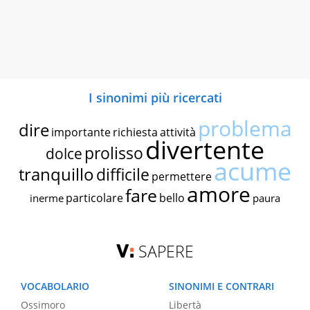
I sinonimi più ricercati
problema
dire
importante
richiesta
attività
divertente
prolisso
dolce
acume
tranquillo
difficile
permettere
amore
fare
particolare
bello
inerme
paura
SAPERE
VOCABOLARIO
SINONIMI E CONTRARI
Ossimoro
Libertà