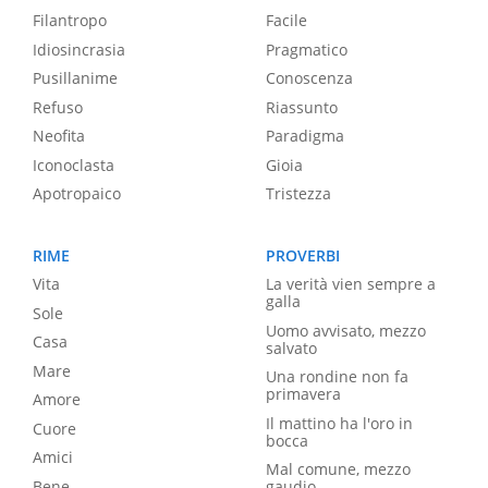
Filantropo
Facile
Idiosincrasia
Pragmatico
Pusillanime
Conoscenza
Refuso
Riassunto
Neofita
Paradigma
Iconoclasta
Gioia
Apotropaico
Tristezza
RIME
PROVERBI
Vita
La verità vien sempre a
galla
Sole
Uomo avvisato, mezzo
Casa
salvato
Mare
Una rondine non fa
primavera
Amore
Il mattino ha l'oro in
Cuore
bocca
Amici
Mal comune, mezzo
Bene
gaudio