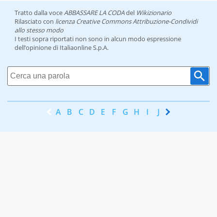
Tratto dalla voce
ABBASSARE LA CODA
del
Wikizionario
Rilasciato con
licenza Creative Commons Attribuzione-Condividi
allo stesso modo
I testi sopra riportati non sono in alcun modo espressione
dell’opinione di Italiaonline S.p.A.
A
B
C
D
E
F
G
H
I
J
K
L
M
N