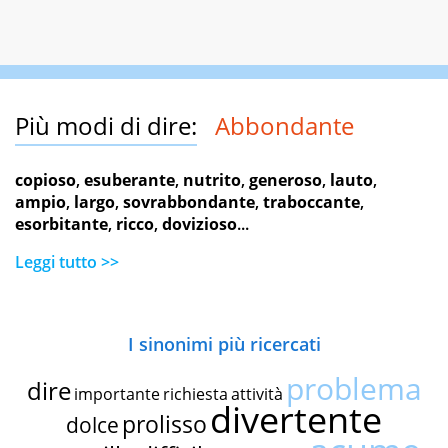
Più modi di dire:
Abbondante
copioso
,
esuberante
,
nutrito
,
generoso
,
lauto
,
ampio
,
largo
,
sovrabbondante
,
traboccante
,
esorbitante
,
ricco
,
dovizioso
...
Leggi tutto >>
I sinonimi più ricercati
problema
dire
importante
richiesta
attività
divertente
prolisso
dolce