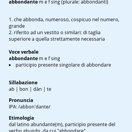
abbondante
m
e
f sing
(plurale: abbondanti)
che abbonda, numeroso, cospicuo nel numero,
grande
riferito ad un vestito o similari: di taglia
superiore a quella strettamente necessaria
Voce verbale
abbondante
m
e
f sing
participio presente singolare di abbondare
Sillabazione
ab | bon | dàn | te
Pronuncia
IPA: /abbon'dante/
Etimologia
dal latino
abundante(m)
, participio presente del
verbo
abundo
, da cui "abbondare"