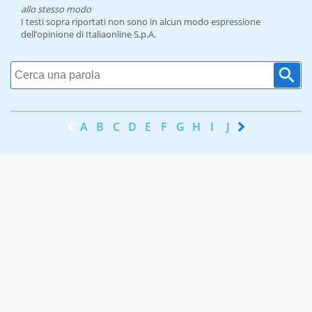
allo stesso modo
I testi sopra riportati non sono in alcun modo espressione
dell’opinione di Italiaonline S.p.A.
A
B
C
D
E
F
G
H
I
J
K
L
M
N