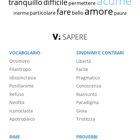
acume
tranquillo
difficile
permettere
amore
fare
particolare
bello
inerme
paura
SAPERE
VOCABOLARIO
SINONIMI E CONTRARI
Ossimoro
Libertà
Filantropo
Facile
Idiosincrasia
Pragmatico
Pusillanime
Conoscenza
Refuso
Riassunto
Neofita
Paradigma
Iconoclasta
Gioia
Apotropaico
Tristezza
RIME
PROVERBI