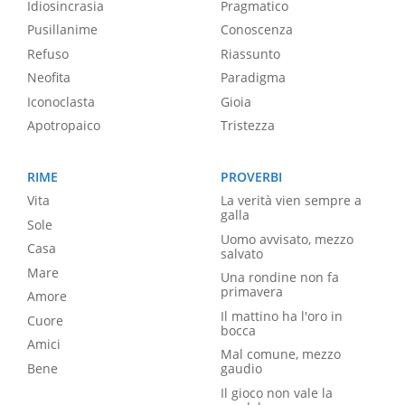
Idiosincrasia
Pragmatico
Pusillanime
Conoscenza
Refuso
Riassunto
Neofita
Paradigma
Iconoclasta
Gioia
Apotropaico
Tristezza
RIME
PROVERBI
Vita
La verità vien sempre a
galla
Sole
Uomo avvisato, mezzo
Casa
salvato
Mare
Una rondine non fa
primavera
Amore
Il mattino ha l'oro in
Cuore
bocca
Amici
Mal comune, mezzo
Bene
gaudio
Il gioco non vale la