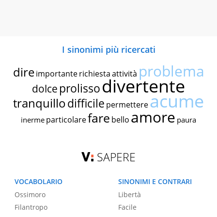
I sinonimi più ricercati
problema
dire
importante
richiesta
attività
divertente
prolisso
dolce
acume
tranquillo
difficile
permettere
amore
fare
particolare
bello
inerme
paura
SAPERE
VOCABOLARIO
SINONIMI E CONTRARI
Ossimoro
Libertà
Filantropo
Facile