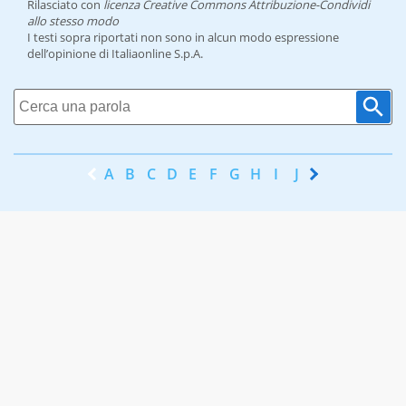
Rilasciato con
licenza Creative Commons Attribuzione-Condividi
allo stesso modo
I testi sopra riportati non sono in alcun modo espressione
dell’opinione di Italiaonline S.p.A.
A
B
C
D
E
F
G
H
I
J
K
L
M
N