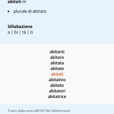
abitati
m
plurale di abitato
Sillabazione
a | bi | tà | ti
abitanti
abitare
abitata
abitate
abitati
abitativo
abitato
abitatori
abitatrice
Tratto dalla voce
ABITATI
del
Wikizionario