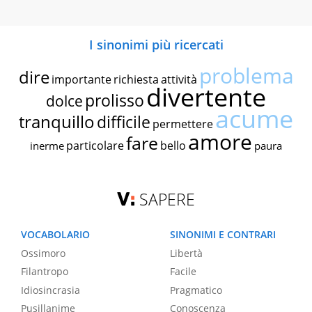
I sinonimi più ricercati
problema
dire
importante
richiesta
attività
divertente
prolisso
dolce
acume
tranquillo
difficile
permettere
amore
fare
particolare
bello
inerme
paura
SAPERE
VOCABOLARIO
SINONIMI E CONTRARI
Ossimoro
Libertà
Filantropo
Facile
Idiosincrasia
Pragmatico
Pusillanime
Conoscenza