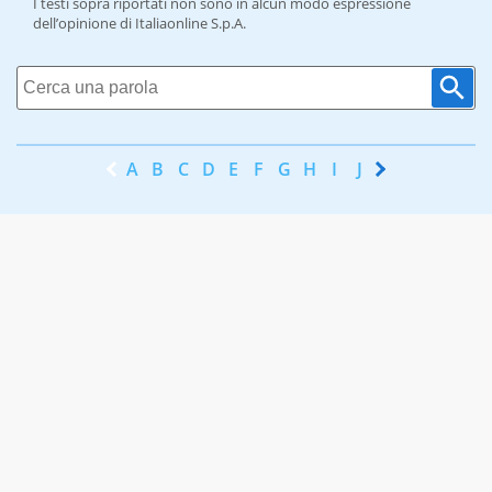
I testi sopra riportati non sono in alcun modo espressione
dell’opinione di Italiaonline S.p.A.
A
B
C
D
E
F
G
H
I
J
K
L
M
N