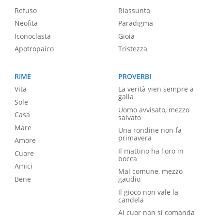
Refuso
Riassunto
Neofita
Paradigma
Iconoclasta
Gioia
Apotropaico
Tristezza
RIME
PROVERBI
Vita
La verità vien sempre a
galla
Sole
Uomo avvisato, mezzo
Casa
salvato
Mare
Una rondine non fa
primavera
Amore
Il mattino ha l'oro in
Cuore
bocca
Amici
Mal comune, mezzo
Bene
gaudio
Il gioco non vale la
candela
Al cuor non si comanda