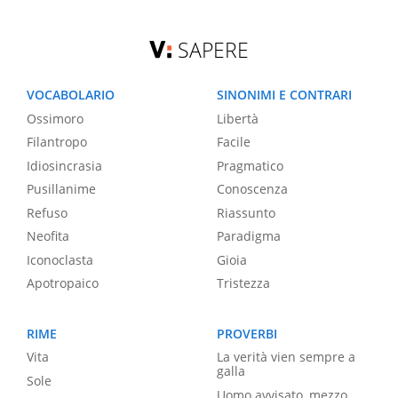
SAPERE
VOCABOLARIO
SINONIMI E CONTRARI
Ossimoro
Libertà
Filantropo
Facile
Idiosincrasia
Pragmatico
Pusillanime
Conoscenza
Refuso
Riassunto
Neofita
Paradigma
Iconoclasta
Gioia
Apotropaico
Tristezza
RIME
PROVERBI
Vita
La verità vien sempre a
galla
Sole
Uomo avvisato, mezzo