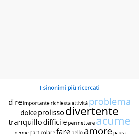
I sinonimi più ricercati
problema
dire
importante
richiesta
attività
divertente
prolisso
dolce
acume
tranquillo
difficile
permettere
amore
fare
particolare
bello
inerme
paura