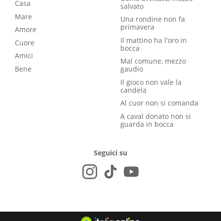
Casa
salvato
Mare
Una rondine non fa
primavera
Amore
Il mattino ha l'oro in
Cuore
bocca
Amici
Mal comune, mezzo
Bene
gaudio
Il gioco non vale la
candela
Al cuor non si comanda
A caval donato non si
guarda in bocca
Seguici su