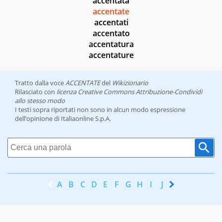
accentata
accentate
accentati
accentato
accentatura
accentature
Tratto dalla voce
ACCENTATE
del
Wikizionario
Rilasciato con
licenza Creative Commons Attribuzione-Condividi
allo stesso modo
I testi sopra riportati non sono in alcun modo espressione
dell’opinione di Italiaonline S.p.A.
A
B
C
D
E
F
G
H
I
J
K
L
M
N