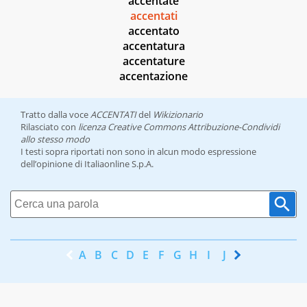
accentate
accentati
accentato
accentatura
accentature
accentazione
Tratto dalla voce
ACCENTATI
del
Wikizionario
Rilasciato con
licenza Creative Commons Attribuzione-Condividi
allo stesso modo
I testi sopra riportati non sono in alcun modo espressione
dell’opinione di Italiaonline S.p.A.
A
B
C
D
E
F
G
H
I
J
K
L
M
N