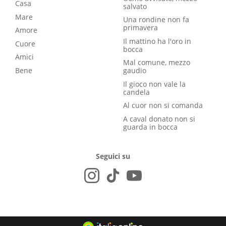
Casa
salvato
Mare
Una rondine non fa
primavera
Amore
Il mattino ha l'oro in
Cuore
bocca
Amici
Mal comune, mezzo
Bene
gaudio
Il gioco non vale la
candela
Al cuor non si comanda
A caval donato non si
guarda in bocca
Seguici su