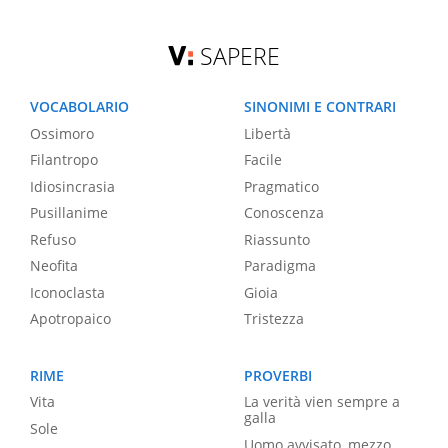
SAPERE
VOCABOLARIO
SINONIMI E CONTRARI
Ossimoro
Libertà
Filantropo
Facile
Idiosincrasia
Pragmatico
Pusillanime
Conoscenza
Refuso
Riassunto
Neofita
Paradigma
Iconoclasta
Gioia
Apotropaico
Tristezza
RIME
PROVERBI
Vita
La verità vien sempre a
galla
Sole
Uomo avvisato, mezzo