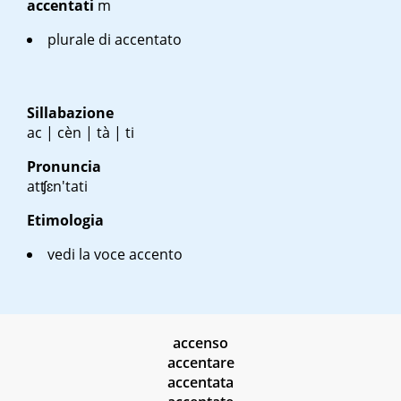
accentati
m
plurale di accentato
Sillabazione
ac | cèn | tà | ti
Pronuncia
atʧɛn'tati
Etimologia
vedi la voce accento
accenso
accentare
accentata