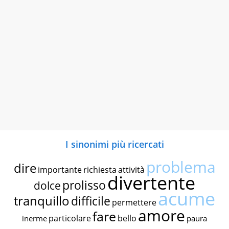
I sinonimi più ricercati
problema
dire
importante
richiesta
attività
divertente
prolisso
dolce
acume
tranquillo
difficile
permettere
amore
fare
particolare
bello
inerme
paura