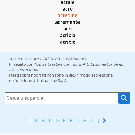
acrale
acre
acredine
acremente
acri
acribia
acribie
Tratto dalla voce
ACREDINE
del
Wikizionario
Rilasciato con
licenza Creative Commons Attribuzione-Condividi
allo stesso modo
I testi sopra riportati non sono in alcun modo espressione
dell’opinione di Italiaonline S.p.A.
A
B
C
D
E
F
G
H
I
J
K
L
M
N