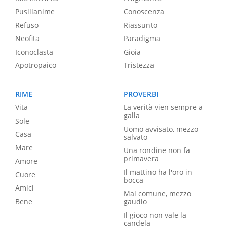
Pusillanime
Conoscenza
Refuso
Riassunto
Neofita
Paradigma
Iconoclasta
Gioia
Apotropaico
Tristezza
RIME
PROVERBI
Vita
La verità vien sempre a
galla
Sole
Uomo avvisato, mezzo
Casa
salvato
Mare
Una rondine non fa
primavera
Amore
Il mattino ha l'oro in
Cuore
bocca
Amici
Mal comune, mezzo
Bene
gaudio
Il gioco non vale la
candela