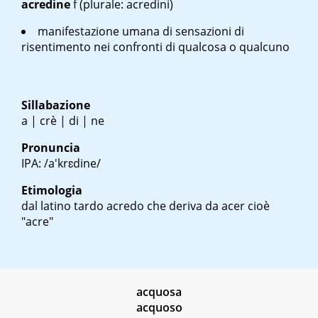
acredine
f
(plurale: acredini)
manifestazione umana di sensazioni di
risentimento nei confronti di qualcosa o qualcuno
Sillabazione
a | crè | di | ne
Pronuncia
IPA: /a'krɛdine/
Etimologia
dal latino tardo
acredo
che deriva da
acer
cioè
"acre"
acquosa
acquoso