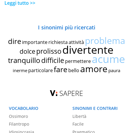
Leggi tutto >>
I sinonimi più ricercati
problema
dire
importante
richiesta
attività
divertente
prolisso
dolce
acume
tranquillo
difficile
permettere
amore
fare
particolare
bello
inerme
paura
SAPERE
VOCABOLARIO
SINONIMI E CONTRARI
Ossimoro
Libertà
Filantropo
Facile
Idiosincrasia
Pragmatico