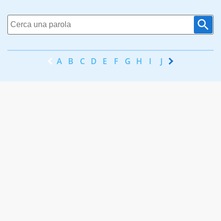
A
B
C
D
E
F
G
H
I
J
K
L
M
N