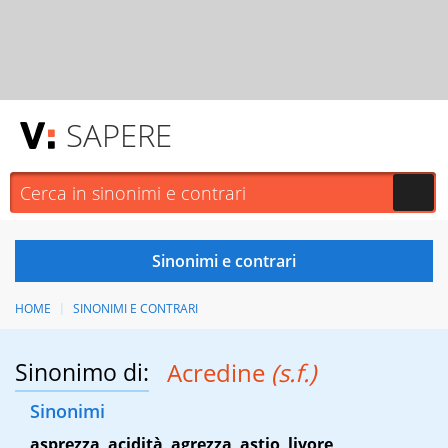
SAPERE
HOME
SINONIMI E CONTRARI
Sinonimo di:
Acredine
(s.f.)
Sinonimi
asprezza
,
acidità
,
agrezza
,
astio
,
livore
,