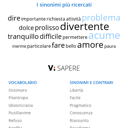
I sinonimi più ricercati
problema
dire
importante
richiesta
attività
divertente
prolisso
dolce
acume
tranquillo
difficile
permettere
amore
fare
particolare
bello
inerme
paura
SAPERE
VOCABOLARIO
SINONIMI E CONTRARI
Ossimoro
Libertà
Filantropo
Facile
Idiosincrasia
Pragmatico
Pusillanime
Conoscenza
Refuso
Riassunto
Neofita
Paradigma