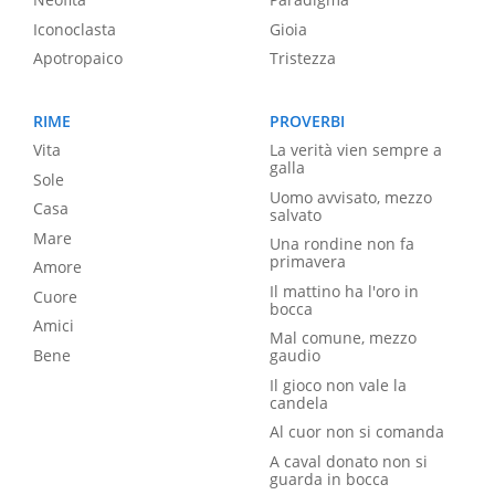
Iconoclasta
Gioia
Apotropaico
Tristezza
RIME
PROVERBI
Vita
La verità vien sempre a
galla
Sole
Uomo avvisato, mezzo
Casa
salvato
Mare
Una rondine non fa
primavera
Amore
Il mattino ha l'oro in
Cuore
bocca
Amici
Mal comune, mezzo
Bene
gaudio
Il gioco non vale la
candela
Al cuor non si comanda
A caval donato non si
guarda in bocca