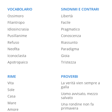
VOCABOLARIO
SINONIMI E CONTRARI
Ossimoro
Libertà
Filantropo
Facile
Idiosincrasia
Pragmatico
Pusillanime
Conoscenza
Refuso
Riassunto
Neofita
Paradigma
Iconoclasta
Gioia
Apotropaico
Tristezza
RIME
PROVERBI
Vita
La verità vien sempre a
galla
Sole
Uomo avvisato, mezzo
Casa
salvato
Mare
Una rondine non fa
primavera
Amore