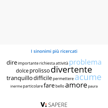
I sinonimi più ricercati
problema
dire
importante
richiesta
attività
divertente
prolisso
dolce
acume
tranquillo
difficile
permettere
amore
fare
particolare
bello
inerme
paura
SAPERE