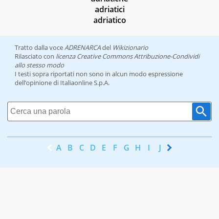
adriatici
adriatico
Tratto dalla voce
ADRENARCA
del
Wikizionario
Rilasciato con
licenza Creative Commons Attribuzione-Condividi
allo stesso modo
I testi sopra riportati non sono in alcun modo espressione
dell’opinione di Italiaonline S.p.A.
A
B
C
D
E
F
G
H
I
J
K
L
M
N