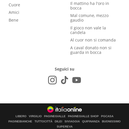
Il mattino ha l'oro in
Cuore
bocca
Amici
Mal comune, mezzo
Bene
gaudio
Il gioco non vale la
candela
Al cuor non si comanda
A caval donato non si
guarda in bocca
Seguici su
LIBERO
VIRGILIO
PAGINEGIALLE
PAGINEGIALLE SHOP
PGCASA
PAGINEBIANCHE
TUTTOCITTÀ
DILEI
SIVIAGGIA
QUIFINANZA
BUONISSIMO
SUPEREVA