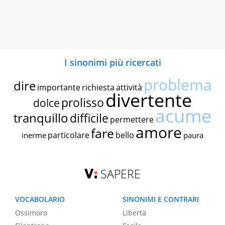
I sinonimi più ricercati
problema
dire
importante
richiesta
attività
divertente
prolisso
dolce
acume
tranquillo
difficile
permettere
amore
fare
particolare
bello
inerme
paura
SAPERE
VOCABOLARIO
SINONIMI E CONTRARI
Ossimoro
Libertà