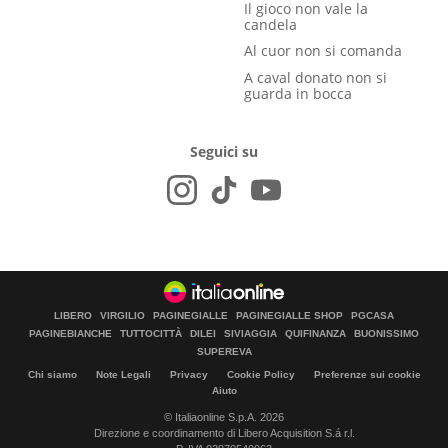
Il gioco non vale la
candela
Al cuor non si comanda
A caval donato non si
guarda in bocca
Seguici su
LIBERO
VIRGILIO
PAGINEGIALLE
PAGINEGIALLE SHOP
PGCASA
PAGINEBIANCHE
TUTTOCITTÀ
DILEI
SIVIAGGIA
QUIFINANZA
BUONISSIMO
SUPEREVA
Chi siamo
Note Legali
Privacy
Cookie Policy
Preferenze sui cookie
Aiuto
© Italiaonline S.p.A. 2026
Direzione e coordinamento di Libero Acquisition S.á r.l.