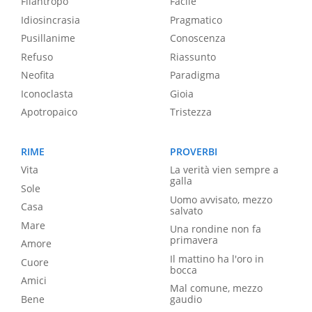
Filantropo
Facile
Idiosincrasia
Pragmatico
Pusillanime
Conoscenza
Refuso
Riassunto
Neofita
Paradigma
Iconoclasta
Gioia
Apotropaico
Tristezza
RIME
PROVERBI
Vita
La verità vien sempre a
galla
Sole
Uomo avvisato, mezzo
Casa
salvato
Mare
Una rondine non fa
primavera
Amore
Il mattino ha l'oro in
Cuore
bocca
Amici
Mal comune, mezzo
Bene
gaudio