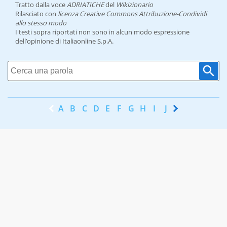
Tratto dalla voce
ADRIATICHE
del
Wikizionario
Rilasciato con
licenza Creative Commons Attribuzione-Condividi
allo stesso modo
I testi sopra riportati non sono in alcun modo espressione
dell’opinione di Italiaonline S.p.A.
A
B
C
D
E
F
G
H
I
J
K
L
M
N