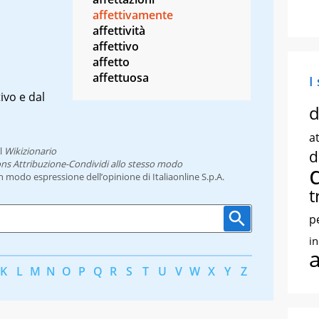
affettivamente
affettività
affettivo
affetto
affettuosa
I
ivo e dal
d
at
l
Wikizionario
d
ns Attribuzione-Condividi allo stesso modo
un modo espressione dell’opinione di Italiaonline S.p.A.
t
p
i
K
L
M
N
O
P
Q
R
S
T
U
V
W
X
Y
Z