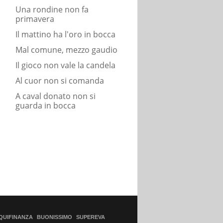
Una rondine non fa
primavera
Il mattino ha l'oro in bocca
Mal comune, mezzo gaudio
Il gioco non vale la candela
Al cuor non si comanda
A caval donato non si
guarda in bocca
QUIFINANZA
BUONISSIMO
SUPEREVA