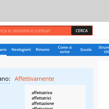
Come si
Strum
ario
Neologismi
Rimario
Scuola
scrive
Uti
ano:
Affettivamente
affettatrice
affettatrici
affettazione
affettazioni