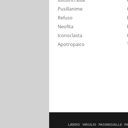
Idiosincrasia
Pusillanime
Refuso
Neofita
Iconoclasta
Apotropaico
LIBERO
VIRGILIO
PAGINEGIALLE
P