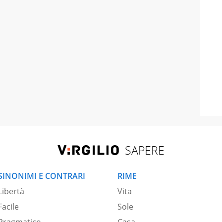
SAPERE
SINONIMI E CONTRARI
RIME
Libertà
Vita
Facile
Sole