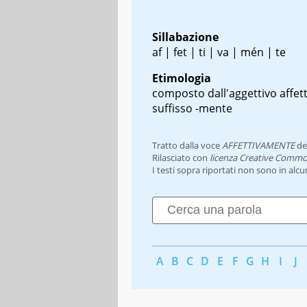
Sillabazione
af | fet | ti | va | mén | te
Etimologia
composto dall'aggettivo affett
suffisso -mente
Tratto dalla voce
AFFETTIVAMENTE
de
Rilasciato con
licenza Creative Commo
I testi sopra riportati non sono in alc
A
B
C
D
E
F
G
H
I
J