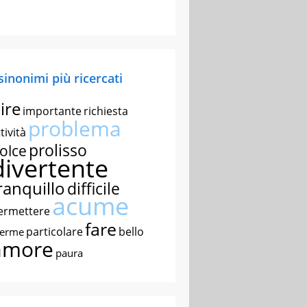
 sinonimi più ricercati
ire
importante
richiesta
problema
tività
prolisso
olce
divertente
ranquillo
difficile
acume
ermettere
fare
particolare
bello
nerme
amore
paura