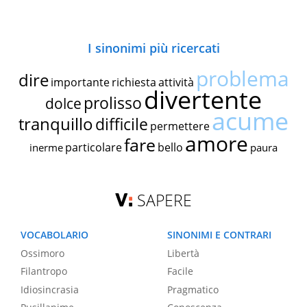
I sinonimi più ricercati
problema
dire
importante
richiesta
attività
divertente
prolisso
dolce
acume
tranquillo
difficile
permettere
amore
fare
particolare
bello
inerme
paura
SAPERE
VOCABOLARIO
SINONIMI E CONTRARI
Ossimoro
Libertà
Filantropo
Facile
Idiosincrasia
Pragmatico