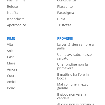
Pusillanime
Conoscenza
Refuso
Riassunto
Neofita
Paradigma
Iconoclasta
Gioia
Apotropaico
Tristezza
RIME
PROVERBI
Vita
La verità vien sempre a
galla
Sole
Uomo avvisato, mezzo
Casa
salvato
Mare
Una rondine non fa
primavera
Amore
Il mattino ha l'oro in
Cuore
bocca
Amici
Mal comune, mezzo
Bene
gaudio
Il gioco non vale la
candela
Al cuor non si comanda