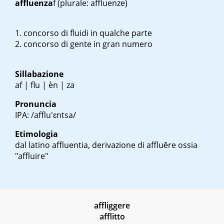
affluenza
f
(plurale: affluenze)
concorso di fluidi in qualche parte
concorso di gente in gran numero
Sillabazione
af | flu | èn | za
Pronuncia
IPA: /afflu'ɛntsa/
Etimologia
dal latino
affluentia
, derivazione di
affluĕre
ossia
"affluire"
affliggere
afflitto