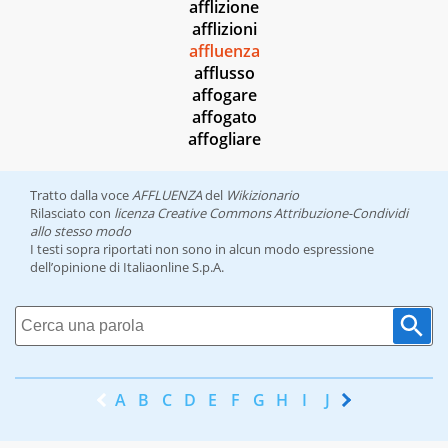
afflizione
afflizioni
affluenza
afflusso
affogare
affogato
affogliare
Tratto dalla voce
AFFLUENZA
del
Wikizionario
Rilasciato con
licenza Creative Commons Attribuzione-Condividi
allo stesso modo
I testi sopra riportati non sono in alcun modo espressione
dell’opinione di Italiaonline S.p.A.
A
B
C
D
E
F
G
H
I
J
K
L
M
N