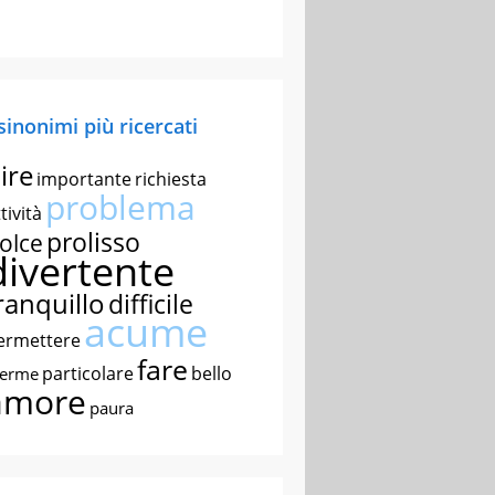
 sinonimi più ricercati
ire
importante
richiesta
problema
tività
prolisso
olce
divertente
ranquillo
difficile
acume
ermettere
fare
particolare
bello
nerme
amore
paura