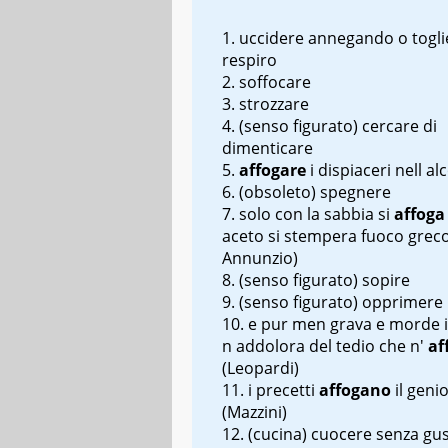
uccidere annegando o togli
respiro
soffocare
strozzare
(senso figurato) cercare di
dimenticare
affogare
i dispiaceri nell
alc
(obsoleto) spegnere
solo con la sabbia si
affog
aceto si stempera fuoco grec
Annunzio)
(senso figurato) sopire
(senso figurato) opprimere
e pur men grava e morde i
n
addolora del tedio che n'
af
(Leopardi)
i precetti
affogano
il geni
(Mazzini)
(cucina) cuocere senza gus