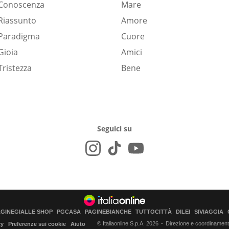
Conoscenza
Mare
Riassunto
Amore
Paradigma
Cuore
Gioia
Amici
Tristezza
Bene
Seguici su
AGINEGIALLE SHOP
PGCASA
PAGINEBIANCHE
TUTTOCITTÀ
DILEI
SIVIAGGIA
© Italiaonline S.p.A. 2026
Direzione e coordinamento 
cy
Preferenze sui cookie
Aiuto