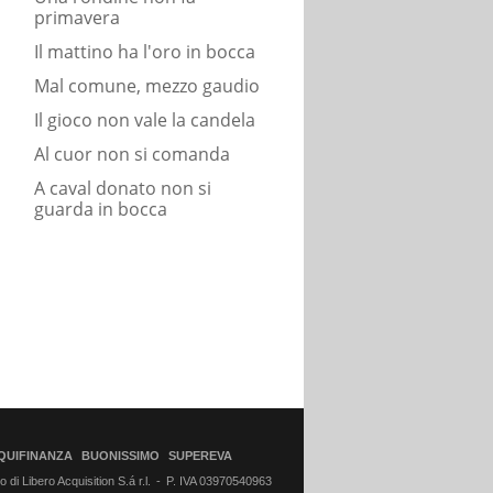
primavera
Il mattino ha l'oro in bocca
Mal comune, mezzo gaudio
Il gioco non vale la candela
Al cuor non si comanda
A caval donato non si
guarda in bocca
QUIFINANZA
BUONISSIMO
SUPEREVA
di Libero Acquisition S.á r.l.
P. IVA 03970540963