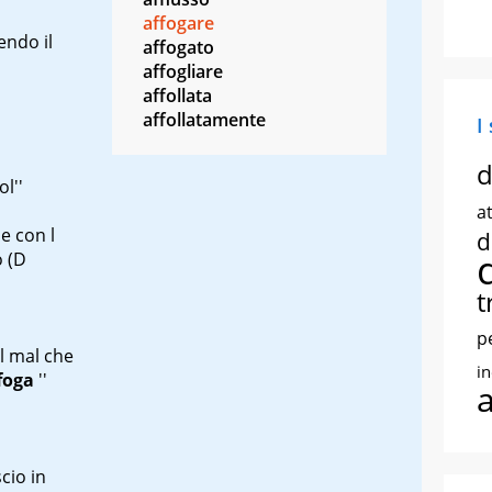
affogare
endo il
affogato
affogliare
affollata
affollatamente
I
d
ol''
at
a
e con l
d
o
(D
t
p
l mal che
i
foga
''
o
cio in