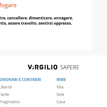
fogare
ire
,
cancellare
,
dimenticare
,
annegare
,
otto
,
essere travolto
,
sentirsi oppresso
,
SAPERE
SINONIMI E CONTRARI
RIME
Libertà
Vita
Facile
Sole
Pragmatico
Casa