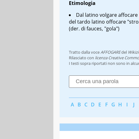
Etimologia
Dal latino volgare
affocare
del tardo latino
offocare
"stro
(der. di
fauces
, "gola")
Tratto dalla voce
AFFOGARE
del
Wikiz
Rilasciato con
licenza Creative Commo
I testi sopra riportati non sono in alc
A
B
C
D
E
F
G
H
I
J