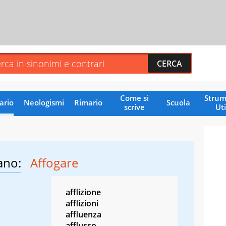
Come si
Strum
ario
Neologismi
Rimario
Scuola
scrive
Uti
ano:
Affogare
afflizione
afflizioni
affluenza
afflusso