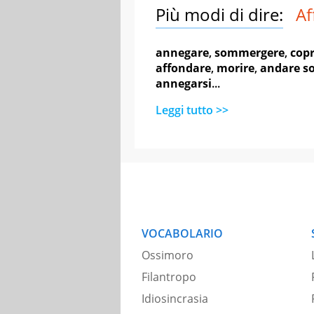
Più modi di dire:
Af
annegare
,
sommergere
,
copr
affondare
,
morire
,
andare s
annegarsi
...
Leggi tutto >>
VOCABOLARIO
Ossimoro
Filantropo
Idiosincrasia