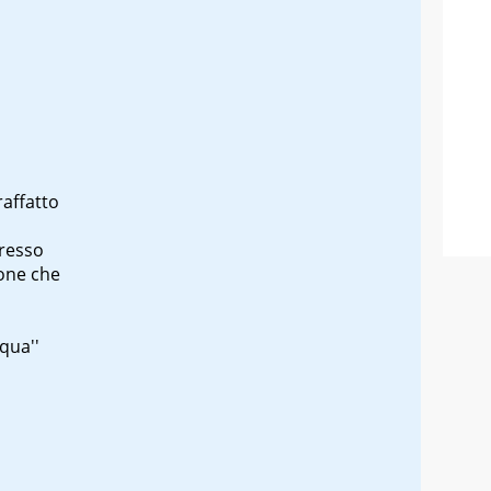
raffatto
presso
ione che
qua''