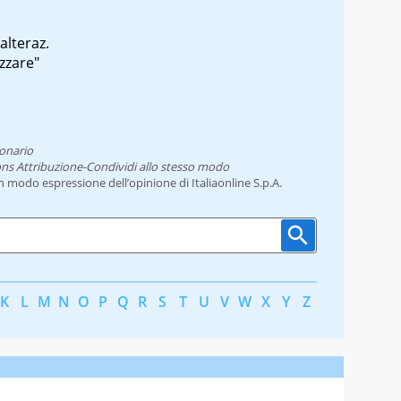
alteraz.
zzare"
ionario
ns Attribuzione-Condividi allo stesso modo
un modo espressione dell’opinione di Italiaonline S.p.A.
K
L
M
N
O
P
Q
R
S
T
U
V
W
X
Y
Z