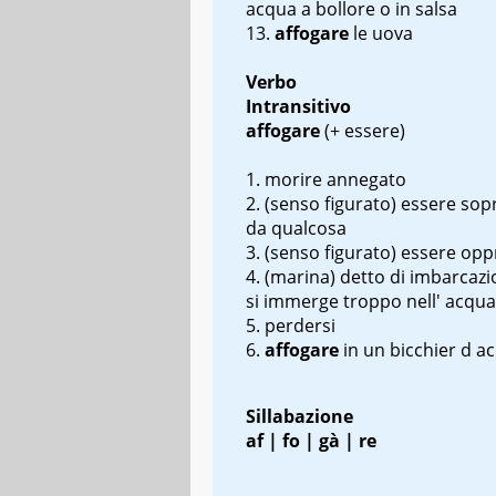
acqua a bollore o in salsa
affogare
le uova
Verbo
Intransitivo
affogare
(+ essere)
morire annegato
(senso figurato) essere sop
da qualcosa
(senso figurato) essere op
(marina) detto di imbarcaz
si immerge troppo nell' acqua
perdersi
affogare
in un bicchier d
ac
Sillabazione
af | fo | gà | re