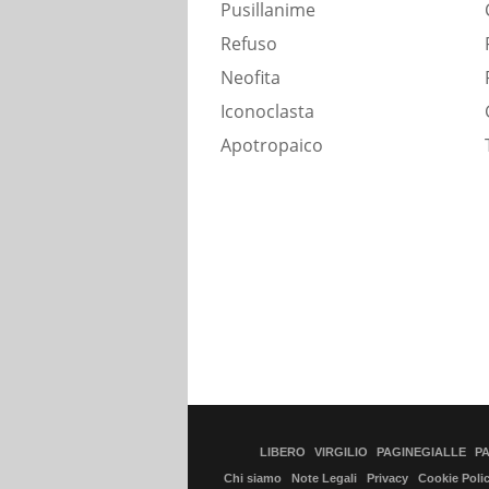
Pusillanime
Refuso
Neofita
Iconoclasta
Apotropaico
LIBERO
VIRGILIO
PAGINEGIALLE
P
Chi siamo
Note Legali
Privacy
Cookie Poli