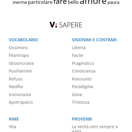
amore
fare
particolare
bello
inerme
paura
SAPERE
VOCABOLARIO
SINONIMI E CONTRARI
Ossimoro
Libertà
Filantropo
Facile
Idiosincrasia
Pragmatico
Pusillanime
Conoscenza
Refuso
Riassunto
Neofita
Paradigma
Iconoclasta
Gioia
Apotropaico
Tristezza
RIME
PROVERBI
Vita
La verità vien sempre a
galla