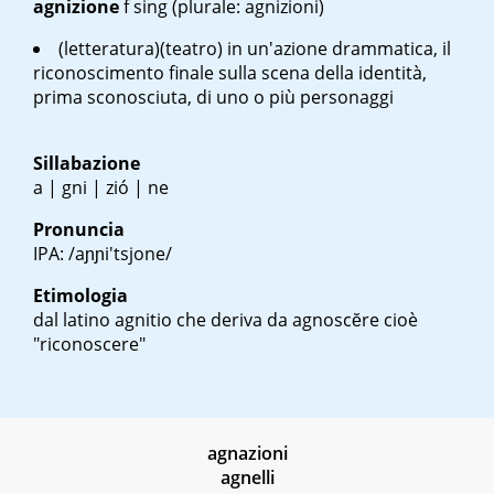
agnizione
f sing
(plurale: agnizioni)
(letteratura)(teatro) in un'azione drammatica, il
riconoscimento finale sulla scena della identità,
prima sconosciuta, di uno o più personaggi
Sillabazione
a | gni | zió | ne
Pronuncia
IPA: /aɲɲi'tsjone/
Etimologia
dal latino
agnitio
che deriva da
agnoscĕre
cioè
"riconoscere"
agnazioni
agnelli