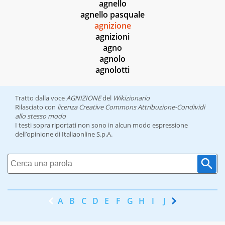
agnello
agnello pasquale
agnizione
agnizioni
agno
agnolo
agnolotti
Tratto dalla voce
AGNIZIONE
del
Wikizionario
Rilasciato con
licenza Creative Commons Attribuzione-Condividi
allo stesso modo
I testi sopra riportati non sono in alcun modo espressione
dell’opinione di Italiaonline S.p.A.
A
B
C
D
E
F
G
H
I
J
K
L
M
N