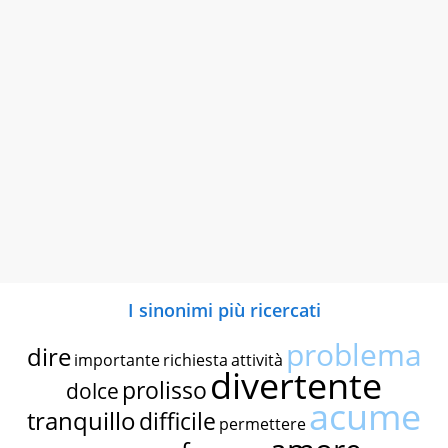
I sinonimi più ricercati
problema
dire
importante
richiesta
attività
divertente
prolisso
dolce
acume
tranquillo
difficile
permettere