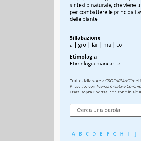
sintesi o naturale, che viene ut
per combattere le principali a
delle piante
Sillabazione
a | gro | fàr | ma | co
Etimologia
Etimologia mancante
Tratto dalla voce
AGROFARMACO
del
Rilasciato con
licenza Creative Commo
I testi sopra riportati non sono in alc
A
B
C
D
E
F
G
H
I
J