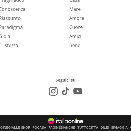
Pragmatico
Casa
Conoscenza
Mare
Riassunto
Amore
Paradigma
Cuore
Gioia
Amici
Tristezza
Bene
Seguici su
AGINEGIALLE SHOP
PGCASA
PAGINEBIANCHE
TUTTOCITTÀ
DILEI
SIVIAGGIA