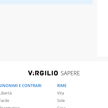
SAPERE
SINONIMI E CONTRARI
RIME
Libertà
Vita
Facile
Sole