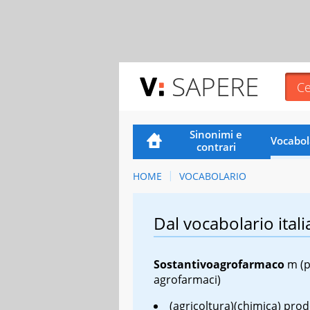
SAPERE
Sinonimi e
Vocabol
contrari
HOME
VOCABOLARIO
Dal vocabolario itali
Sostantivo
agrofarmaco
m
(p
agrofarmaci)
(agricoltura)(chimica) prod