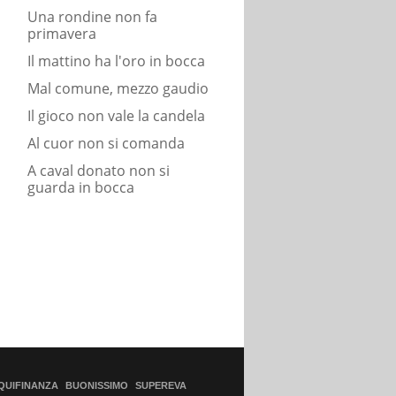
Una rondine non fa
primavera
Il mattino ha l'oro in bocca
Mal comune, mezzo gaudio
Il gioco non vale la candela
Al cuor non si comanda
A caval donato non si
guarda in bocca
QUIFINANZA
BUONISSIMO
SUPEREVA