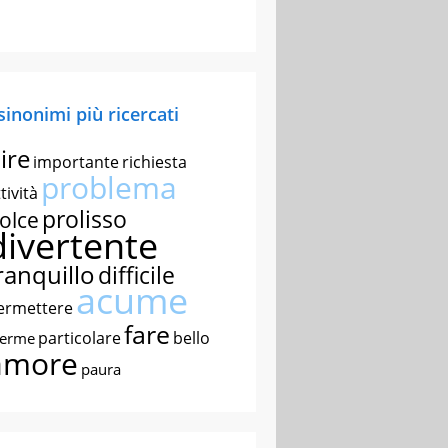
 sinonimi più ricercati
ire
importante
richiesta
problema
tività
prolisso
olce
divertente
ranquillo
difficile
acume
ermettere
fare
particolare
bello
nerme
amore
paura