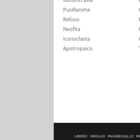
Idiosincrasia
Pusillanime
Refuso
Neofita
Iconoclasta
Apotropaico
LIBERO
VIRGILIO
PAGINEGIALLE
P