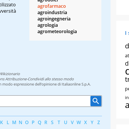
ilizzato
agrofarmaco
vversità
agroindustria
agroingegneria
agrologia
agrometeorologia
I
d
at
d
Wikizionario
t
ns Attribuzione-Condividi allo stesso modo
un modo espressione dell’opinione di Italiaonline S.p.A.
p
i
K
L
M
N
O
P
Q
R
S
T
U
V
W
X
Y
Z