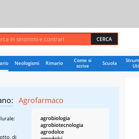
Come si
Strum
ario
Neologismi
Rimario
Scuola
scrive
Uti
ano:
Agrofarmaco
agrobiologia
lurale:
agrobiotecnologia
agrodolce
otto, di
agrodolci