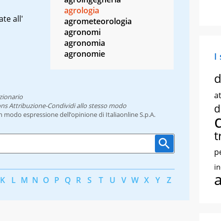
agrologia
te all'
agrometeorologia
agronomi
agronomia
agronomie
I
d
at
zionario
ns Attribuzione-Condividi allo stesso modo
d
un modo espressione dell’opinione di Italiaonline S.p.A.
t
p
i
K
L
M
N
O
P
Q
R
S
T
U
V
W
X
Y
Z