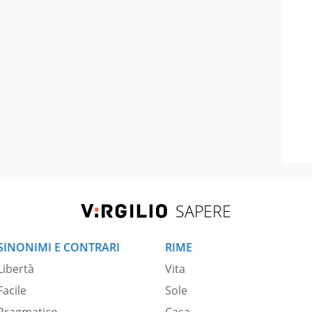
SAPERE
SINONIMI E CONTRARI
RIME
Libertà
Vita
Facile
Sole