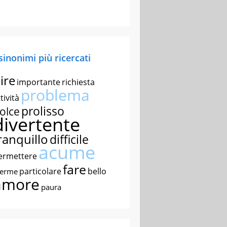
 sinonimi più ricercati
ire
importante
richiesta
problema
tività
prolisso
olce
divertente
ranquillo
difficile
acume
ermettere
fare
particolare
bello
nerme
amore
paura