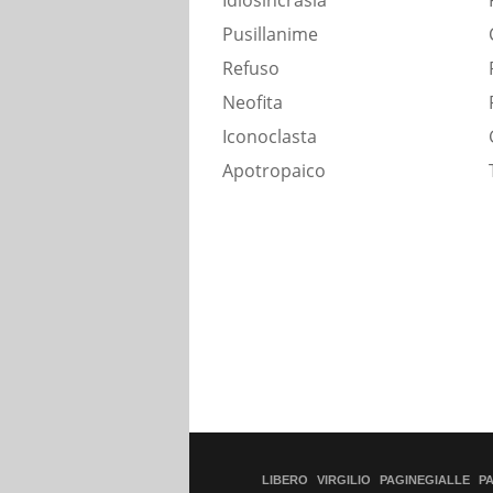
Idiosincrasia
Pusillanime
Refuso
Neofita
Iconoclasta
Apotropaico
LIBERO
VIRGILIO
PAGINEGIALLE
P