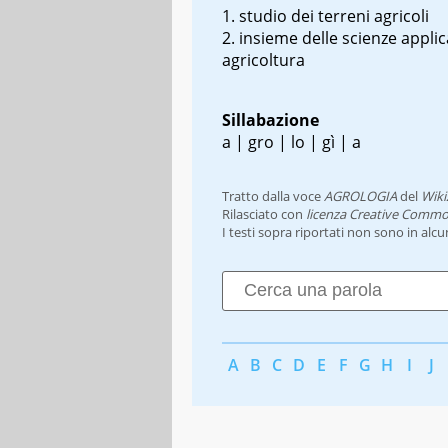
studio dei terreni agricoli
insieme delle scienze applica
agricoltura
Sillabazione
a | gro | lo | gì | a
Tratto dalla voce
AGROLOGIA
del
Wiki
Rilasciato con
licenza Creative Commo
I testi sopra riportati non sono in alc
A
B
C
D
E
F
G
H
I
J