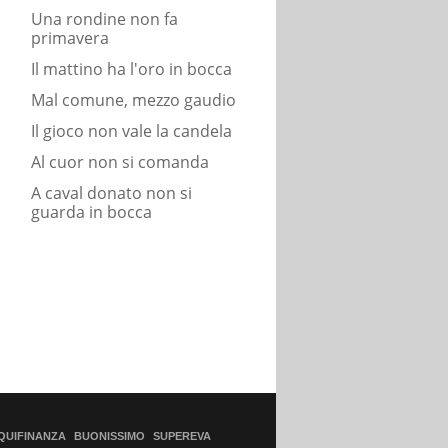
Una rondine non fa
primavera
Il mattino ha l'oro in bocca
Mal comune, mezzo gaudio
Il gioco non vale la candela
Al cuor non si comanda
A caval donato non si
guarda in bocca
QUIFINANZA
BUONISSIMO
SUPEREVA