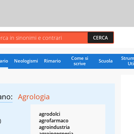
Come si
Strum
ario
Neologismi
Rimario
Scuola
scrive
Uti
ano:
Agrologia
agrodolci
agrofarmaco
)
agroindustria
agroingegneria