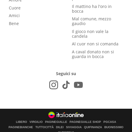
Il mattino ha l'oro in
Cuore
bocca
Amici
Mal comune, mezzo
Bene
gaudio
Il gioco non vale la
candela
Al cuor non si comanda
A caval donato non si
guarda in bocca
Seguici su
LIBERO
VIRGILIO
PAGINEGIALLE
PAGINEGIALLE SHOP
PGCASA
PAGINEBIANCHE
TUTTOCITTÀ
DILEI
SIVIAGGIA
QUIFINANZA
BUONISSIMO