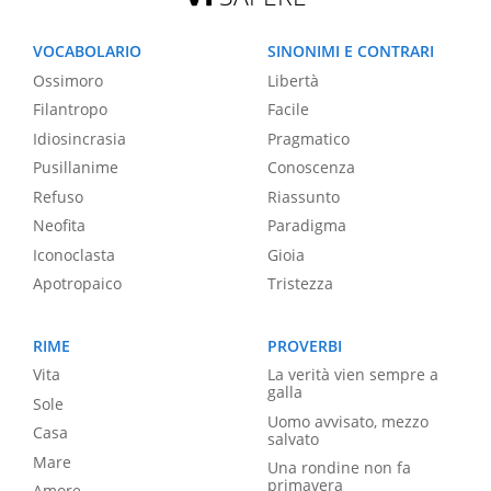
VOCABOLARIO
SINONIMI E CONTRARI
Ossimoro
Libertà
Filantropo
Facile
Idiosincrasia
Pragmatico
Pusillanime
Conoscenza
Refuso
Riassunto
Neofita
Paradigma
Iconoclasta
Gioia
Apotropaico
Tristezza
RIME
PROVERBI
Vita
La verità vien sempre a
galla
Sole
Uomo avvisato, mezzo
Casa
salvato
Mare
Una rondine non fa
primavera
Amore