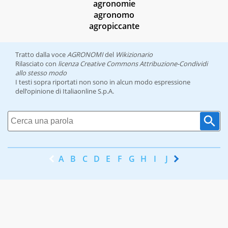
agronomie
agronomo
agropiccante
Tratto dalla voce
AGRONOMI
del
Wikizionario
Rilasciato con
licenza Creative Commons Attribuzione-Condividi
allo stesso modo
I testi sopra riportati non sono in alcun modo espressione
dell’opinione di Italiaonline S.p.A.
A
B
C
D
E
F
G
H
I
J
K
L
M
N