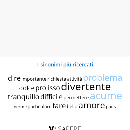
I sinonimi più ricercati
problema
dire
importante
richiesta
attività
divertente
prolisso
dolce
acume
tranquillo
difficile
permettere
amore
fare
particolare
bello
inerme
paura
SAPERE