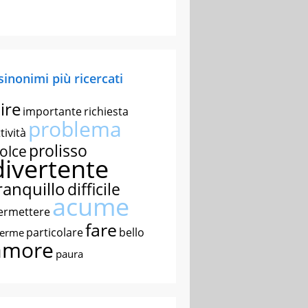
 sinonimi più ricercati
ire
importante
richiesta
problema
tività
prolisso
olce
divertente
ranquillo
difficile
acume
ermettere
fare
particolare
bello
nerme
amore
paura