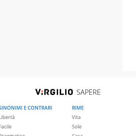
SAPERE
SINONIMI E CONTRARI
RIME
Libertà
Vita
Facile
Sole