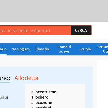
Come si
Strum
ario
Neologismi
Rimario
Scuola
scrive
Uti
ano:
Allodetta
allocentrismo
allochero
ette)
allocuzione
allocuzioni