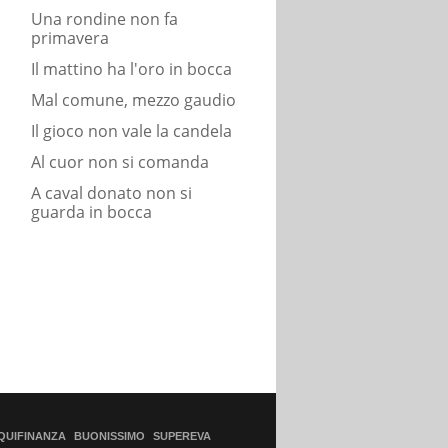
Una rondine non fa
primavera
Il mattino ha l'oro in bocca
Mal comune, mezzo gaudio
Il gioco non vale la candela
Al cuor non si comanda
A caval donato non si
guarda in bocca
QUIFINANZA
BUONISSIMO
SUPEREVA