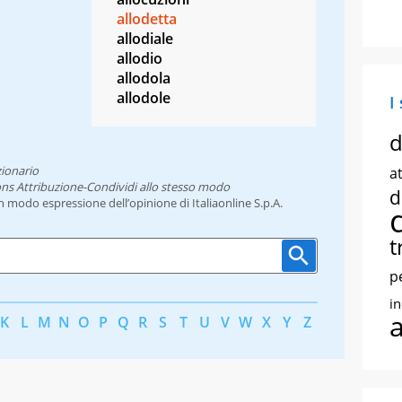
allodetta
allodiale
allodio
allodola
allodole
I
d
zionario
at
ns Attribuzione-Condividi allo stesso modo
d
un modo espressione dell’opinione di Italiaonline S.p.A.
t
p
i
K
L
M
N
O
P
Q
R
S
T
U
V
W
X
Y
Z