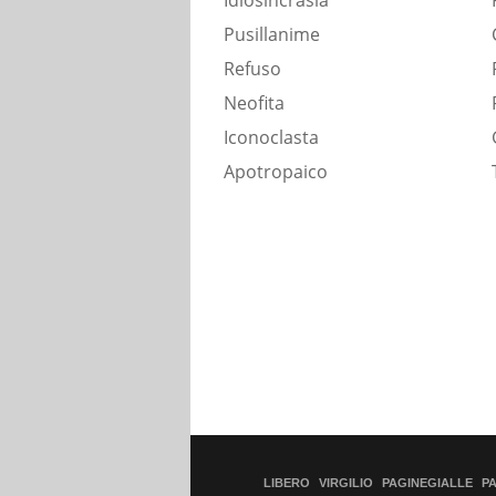
Idiosincrasia
Pusillanime
Refuso
Neofita
Iconoclasta
Apotropaico
LIBERO
VIRGILIO
PAGINEGIALLE
P