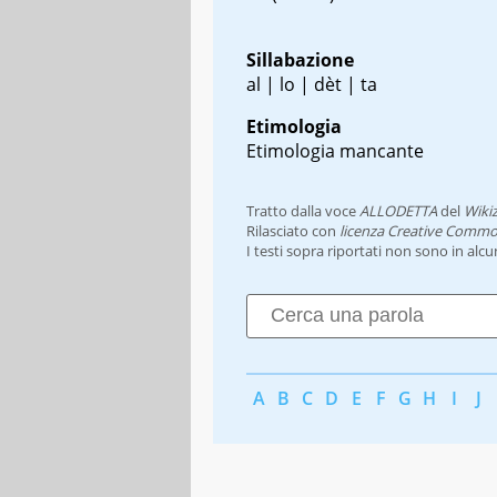
Sillabazione
al | lo | dèt | ta
Etimologia
Etimologia mancante
Tratto dalla voce
ALLODETTA
del
Wiki
Rilasciato con
licenza Creative Commo
I testi sopra riportati non sono in alc
A
B
C
D
E
F
G
H
I
J