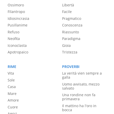
Ossimoro
Libertà
Filantropo
Facile
Idiosincrasia
Pragmatico
Pusillanime
Conoscenza
Refuso
Riassunto
Neofita
Paradigma
Iconoclasta
Gioia
Apotropaico
Tristezza
RIME
PROVERBI
Vita
La verità vien sempre a
galla
Sole
Uomo avvisato, mezzo
Casa
salvato
Mare
Una rondine non fa
primavera
Amore
Il mattino ha l'oro in
Cuore
bocca
Amici