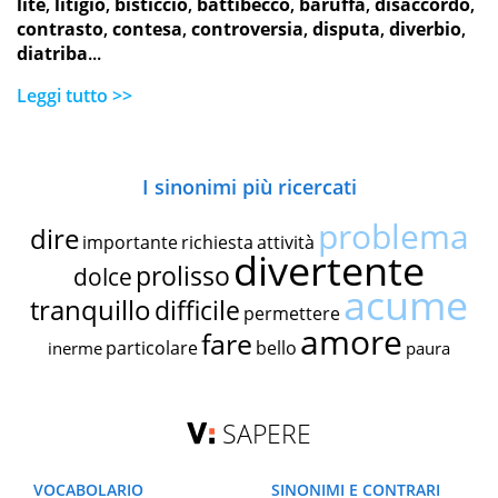
lite
,
litigio
,
bisticcio
,
battibecco
,
baruffa
,
disaccordo
,
contrasto
,
contesa
,
controversia
,
disputa
,
diverbio
,
diatriba
...
Leggi tutto >>
I sinonimi più ricercati
problema
dire
importante
richiesta
attività
divertente
prolisso
dolce
acume
tranquillo
difficile
permettere
amore
fare
particolare
bello
inerme
paura
SAPERE
VOCABOLARIO
SINONIMI E CONTRARI