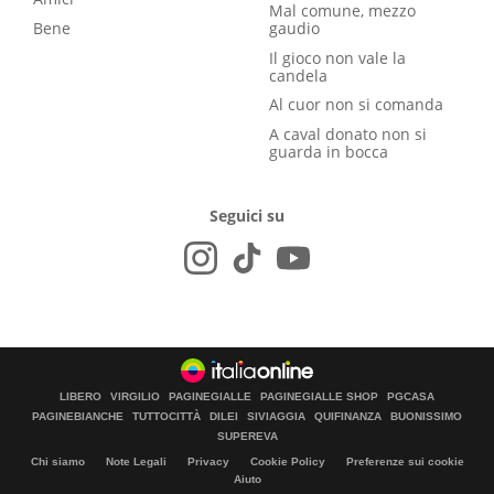
Mal comune, mezzo
Bene
gaudio
Il gioco non vale la
candela
Al cuor non si comanda
A caval donato non si
guarda in bocca
Seguici su
LIBERO
VIRGILIO
PAGINEGIALLE
PAGINEGIALLE SHOP
PGCASA
PAGINEBIANCHE
TUTTOCITTÀ
DILEI
SIVIAGGIA
QUIFINANZA
BUONISSIMO
SUPEREVA
Chi siamo
Note Legali
Privacy
Cookie Policy
Preferenze sui cookie
Aiuto