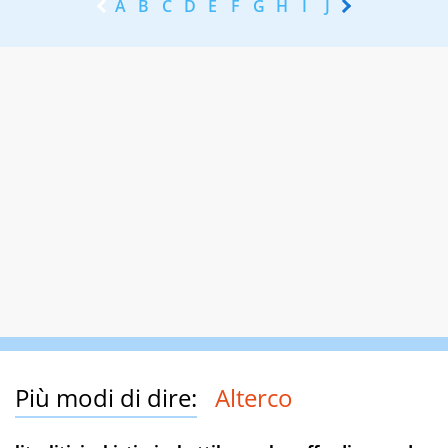
A
B
C
D
E
F
G
H
I
J
K
L
M
N
Più modi di dire:
Alterco