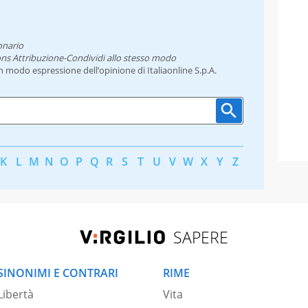
onario
ns Attribuzione-Condividi allo stesso modo
un modo espressione dell’opinione di Italiaonline S.p.A.
K
L
M
N
O
P
Q
R
S
T
U
V
W
X
Y
Z
SAPERE
SINONIMI E CONTRARI
RIME
Libertà
Vita