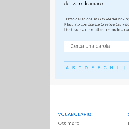
derivato di amaro
Tratto dalla voce
AMARENA
del
Wikizi
Rilasciato con
licenza Creative Commo
I testi sopra riportati non sono in alc
A
B
C
D
E
F
G
H
I
J
VOCABOLARIO
Ossimoro