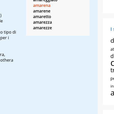
amarena
amarene
s
)
amaretto
le
amarezza
amarezze
I
o tipo di
per i
d
at
ra,
d
enothera
t
p
i