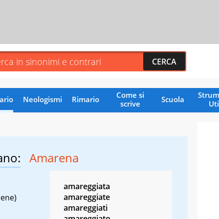
Come si
Strum
ario
Neologismi
Rimario
Scuola
scrive
Uti
ano:
Amarena
amareggiata
amareggiate
rene)
amareggiati
amareggiato