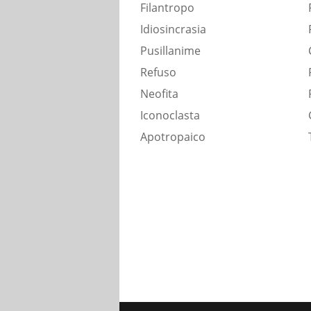
Filantropo
Idiosincrasia
Pusillanime
Refuso
Neofita
Iconoclasta
Apotropaico