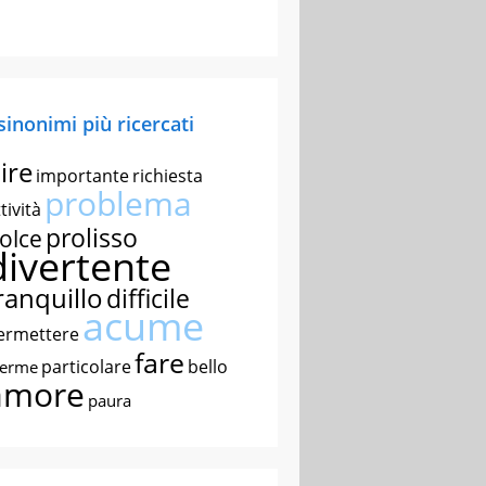
 sinonimi più ricercati
ire
importante
richiesta
problema
tività
prolisso
olce
divertente
ranquillo
difficile
acume
ermettere
fare
particolare
bello
nerme
amore
paura