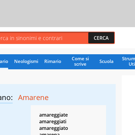
Come si
Strum
ario
Neologismi
Rimario
Scuola
scrive
Uti
ano:
Amarene
amareggiate
amareggiati
amareggiato
amarena