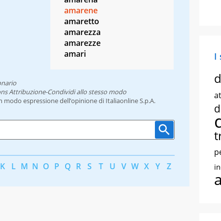
amarene
amaretto
amarezza
amarezze
amari
I
d
onario
ns Attribuzione-Condividi allo stesso modo
at
un modo espressione dell’opinione di Italiaonline S.p.A.
d
t
p
K
L
M
N
O
P
Q
R
S
T
U
V
W
X
Y
Z
i