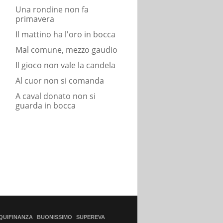
Una rondine non fa
primavera
Il mattino ha l'oro in bocca
Mal comune, mezzo gaudio
Il gioco non vale la candela
Al cuor non si comanda
A caval donato non si
guarda in bocca
QUIFINANZA
BUONISSIMO
SUPEREVA