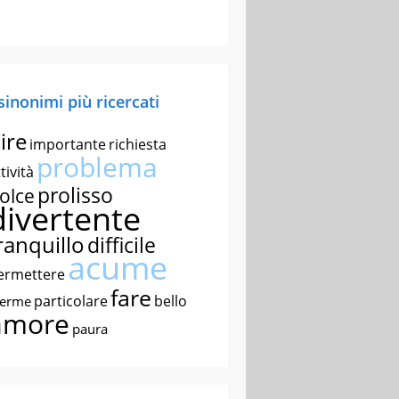
 sinonimi più ricercati
ire
importante
richiesta
problema
tività
prolisso
olce
divertente
ranquillo
difficile
acume
ermettere
fare
particolare
bello
nerme
amore
paura