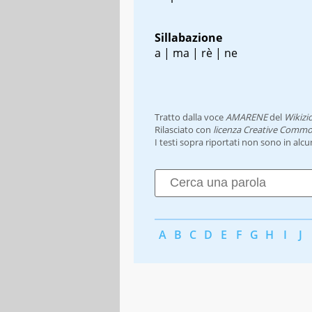
Sillabazione
a | ma | rè | ne
Tratto dalla voce
AMARENE
del
Wikizi
Rilasciato con
licenza Creative Commo
I testi sopra riportati non sono in alc
A
B
C
D
E
F
G
H
I
J