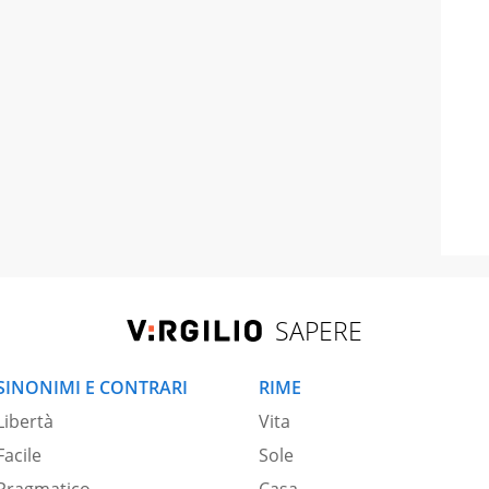
SAPERE
SINONIMI E CONTRARI
RIME
Libertà
Vita
Facile
Sole