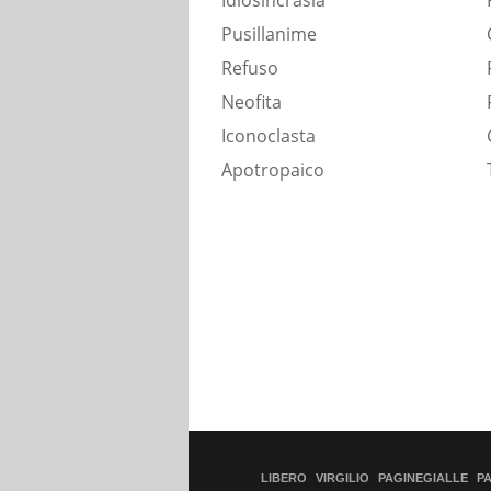
Idiosincrasia
Pusillanime
Refuso
Neofita
Iconoclasta
Apotropaico
LIBERO
VIRGILIO
PAGINEGIALLE
P