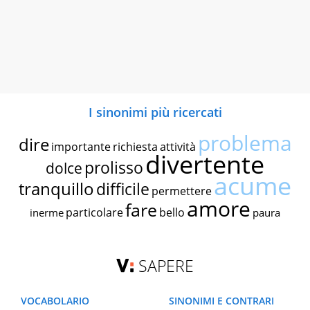
I sinonimi più ricercati
problema
dire
importante
richiesta
attività
divertente
prolisso
dolce
acume
tranquillo
difficile
permettere
amore
fare
particolare
bello
inerme
paura
SAPERE
VOCABOLARIO
SINONIMI E CONTRARI