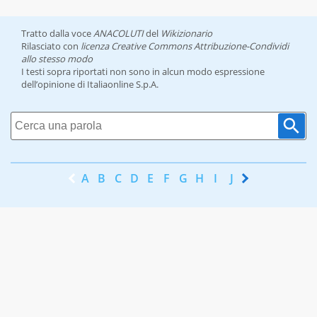
Tratto dalla voce
ANACOLUTI
del
Wikizionario
Rilasciato con
licenza Creative Commons Attribuzione-Condividi
allo stesso modo
I testi sopra riportati non sono in alcun modo espressione
dell’opinione di Italiaonline S.p.A.
A
B
C
D
E
F
G
H
I
J
K
L
M
N