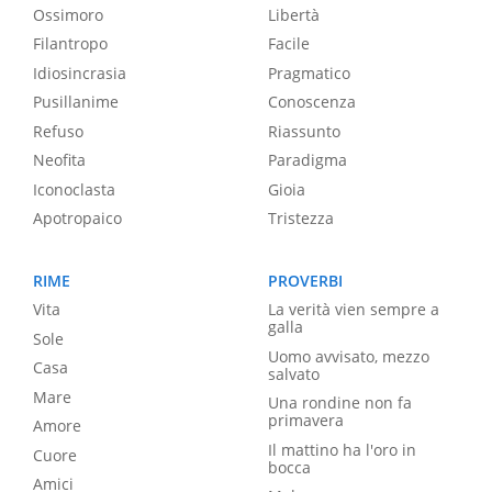
Ossimoro
Libertà
Filantropo
Facile
Idiosincrasia
Pragmatico
Pusillanime
Conoscenza
Refuso
Riassunto
Neofita
Paradigma
Iconoclasta
Gioia
Apotropaico
Tristezza
RIME
PROVERBI
Vita
La verità vien sempre a
galla
Sole
Uomo avvisato, mezzo
Casa
salvato
Mare
Una rondine non fa
primavera
Amore
Il mattino ha l'oro in
Cuore
bocca
Amici