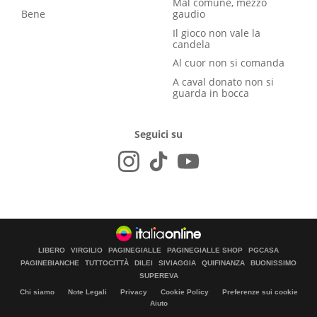
Mal comune, mezzo
Bene
gaudio
Il gioco non vale la
candela
Al cuor non si comanda
A caval donato non si
guarda in bocca
Seguici su
LIBERO
VIRGILIO
PAGINEGIALLE
PAGINEGIALLE SHOP
PGCASA
PAGINEBIANCHE
TUTTOCITTÀ
DILEI
SIVIAGGIA
QUIFINANZA
BUONISSIMO
SUPEREVA
Chi siamo
Note Legali
Privacy
Cookie Policy
Preferenze sui cookie
Aiuto