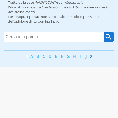
Tratto dalla voce
ANCHILOSATA
del
Wikizionario
Rilasciato con
licenza Creative Commons Attribuzione-Condividi
allo stesso modo
I testi sopra riportati non sono in alcun modo espressione
dell’opinione di Italiaonline S.p.A.
A
B
C
D
E
F
G
H
I
J
K
L
M
N