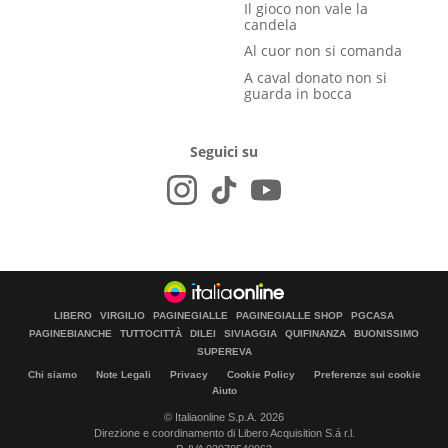
Il gioco non vale la
candela
Al cuor non si comanda
A caval donato non si
guarda in bocca
Seguici su
LIBERO
VIRGILIO
PAGINEGIALLE
PAGINEGIALLE SHOP
PGCASA
PAGINEBIANCHE
TUTTOCITTÀ
DILEI
SIVIAGGIA
QUIFINANZA
BUONISSIMO
SUPEREVA
Chi siamo
Note Legali
Privacy
Cookie Policy
Preferenze sui cookie
Aiuto
© Italiaonline S.p.A. 2026
Direzione e coordinamento di Libero Acquisition S.á r.l.