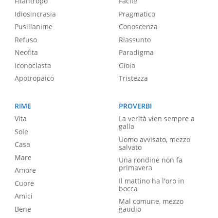
Filantropo
Facile
Idiosincrasia
Pragmatico
Pusillanime
Conoscenza
Refuso
Riassunto
Neofita
Paradigma
Iconoclasta
Gioia
Apotropaico
Tristezza
RIME
PROVERBI
Vita
La verità vien sempre a
galla
Sole
Uomo avvisato, mezzo
Casa
salvato
Mare
Una rondine non fa
primavera
Amore
Il mattino ha l'oro in
Cuore
bocca
Amici
Mal comune, mezzo
Bene
gaudio