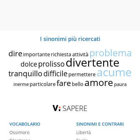
I sinonimi più ricercati
problema
dire
importante
richiesta
attività
divertente
prolisso
dolce
acume
tranquillo
difficile
permettere
amore
fare
particolare
bello
inerme
paura
SAPERE
VOCABOLARIO
SINONIMI E CONTRARI
Ossimoro
Libertà