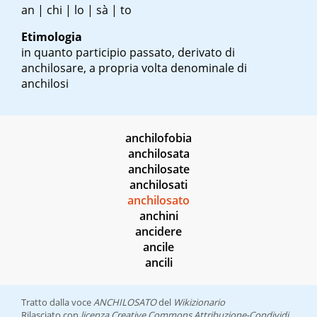
an | chi | lo | sà | to
Etimologia
in quanto participio passato, derivato di
anchilosare, a propria volta denominale di
anchilosi
anchilofobia
anchilosata
anchilosate
anchilosati
anchilosato
anchini
ancidere
ancile
ancili
Tratto dalla voce
ANCHILOSATO
del
Wikizionario
Rilasciato con
licenza Creative Commons Attribuzione-Condividi