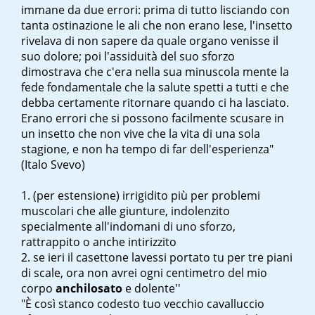
immane da due errori: prima di tutto lisciando con
tanta ostinazione le ali che non erano lese, l'insetto
rivelava di non sapere da quale organo venisse il
suo dolore; poi l'assiduità del suo sforzo
dimostrava che c'era nella sua minuscola mente la
fede fondamentale che la salute spetti a tutti e che
debba certamente ritornare quando ci ha lasciato.
Erano errori che si possono facilmente scusare in
un insetto che non vive che la vita di una sola
stagione, e non ha tempo di far dell'esperienza"
(Italo Svevo)
(per estensione) irrigidito più per problemi
muscolari che alle giunture, indolenzito
specialmente all'indomani di uno sforzo,
rattrappito o anche intirizzito
se ieri il casettone l
avessi portato tu per tre piani
di scale, ora non avrei ogni centimetro del mio
corpo
anchilosato
e dolente''
"È così stanco codesto tuo vecchio cavalluccio