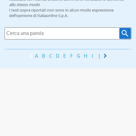
allo stesso modo
I testi sopra riportati non sono in alcun modo espressione
dell’opinione di Italiaonline S.p.A.
A
B
C
D
E
F
G
H
I
J
K
L
M
N