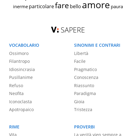
amore
fare
particolare
bello
inerme
paura
SAPERE
VOCABOLARIO
SINONIMI E CONTRARI
Ossimoro
Libertà
Filantropo
Facile
Idiosincrasia
Pragmatico
Pusillanime
Conoscenza
Refuso
Riassunto
Neofita
Paradigma
Iconoclasta
Gioia
Apotropaico
Tristezza
RIME
PROVERBI
Vita
La verità vien sempre a