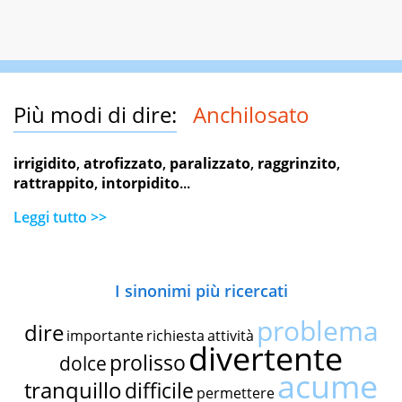
Più modi di dire:
Anchilosato
irrigidito
,
atrofizzato
,
paralizzato
,
raggrinzito
,
rattrappito
,
intorpidito
...
Leggi tutto >>
I sinonimi più ricercati
problema
dire
importante
richiesta
attività
divertente
prolisso
dolce
acume
tranquillo
difficile
permettere