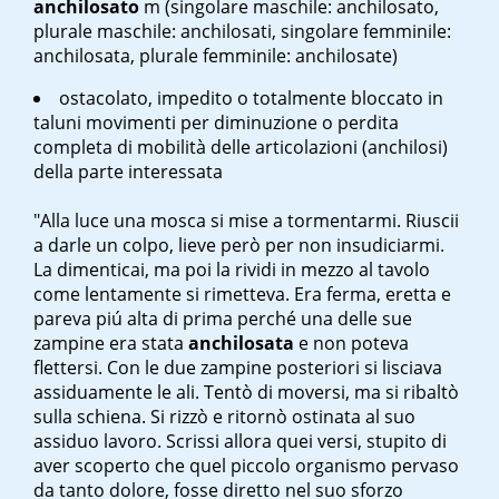
anchilosato
m
(singolare maschile: anchilosato,
plurale maschile: anchilosati, singolare femminile:
anchilosata, plurale femminile: anchilosate)
ostacolato, impedito o totalmente bloccato in
taluni movimenti per diminuzione o perdita
completa di mobilità delle articolazioni (anchilosi)
della parte interessata
"Alla luce una mosca si mise a tormentarmi. Riuscii
a darle un colpo, lieve però per non insudiciarmi.
La dimenticai, ma poi la rividi in mezzo al tavolo
come lentamente si rimetteva. Era ferma, eretta e
pareva piú alta di prima perché una delle sue
zampine era stata
anchilosata
e non poteva
flettersi. Con le due zampine posteriori si lisciava
assiduamente le ali. Tentò di moversi, ma si ribaltò
sulla schiena. Si rizzò e ritornò ostinata al suo
assiduo lavoro. Scrissi allora quei versi, stupito di
aver scoperto che quel piccolo organismo pervaso
da tanto dolore, fosse diretto nel suo sforzo