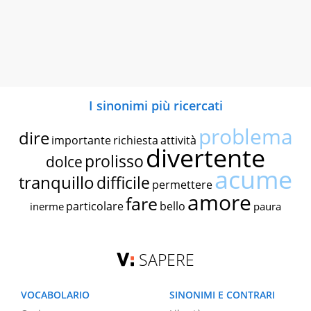
I sinonimi più ricercati
problema
dire
importante
richiesta
attività
divertente
prolisso
dolce
acume
tranquillo
difficile
permettere
amore
fare
particolare
bello
inerme
paura
SAPERE
VOCABOLARIO
SINONIMI E CONTRARI