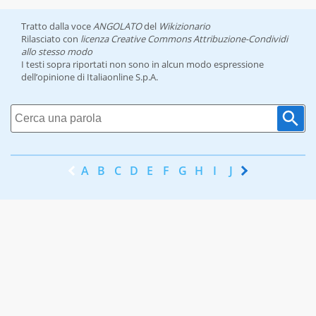
Tratto dalla voce
ANGOLATO
del
Wikizionario
Rilasciato con
licenza Creative Commons Attribuzione-Condividi
allo stesso modo
I testi sopra riportati non sono in alcun modo espressione
dell’opinione di Italiaonline S.p.A.
A
B
C
D
E
F
G
H
I
J
K
L
M
N