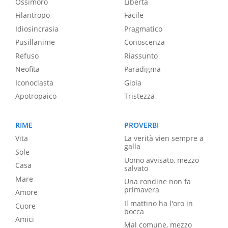
Ossimoro
Libertà
Filantropo
Facile
Idiosincrasia
Pragmatico
Pusillanime
Conoscenza
Refuso
Riassunto
Neofita
Paradigma
Iconoclasta
Gioia
Apotropaico
Tristezza
RIME
PROVERBI
Vita
La verità vien sempre a
galla
Sole
Uomo avvisato, mezzo
Casa
salvato
Mare
Una rondine non fa
primavera
Amore
Il mattino ha l'oro in
Cuore
bocca
Amici
Mal comune, mezzo