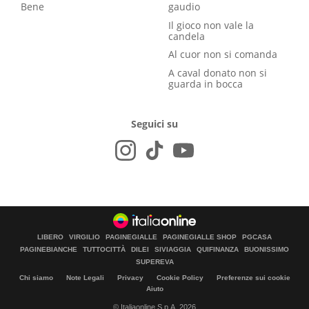
Bene
gaudio
Il gioco non vale la
candela
Al cuor non si comanda
A caval donato non si
guarda in bocca
Seguici su
LIBERO
VIRGILIO
PAGINEGIALLE
PAGINEGIALLE SHOP
PGCASA
PAGINEBIANCHE
TUTTOCITTÀ
DILEI
SIVIAGGIA
QUIFINANZA
BUONISSIMO
SUPEREVA
Chi siamo
Note Legali
Privacy
Cookie Policy
Preferenze sui cookie
Aiuto
© Italiaonline S.p.A. 2026