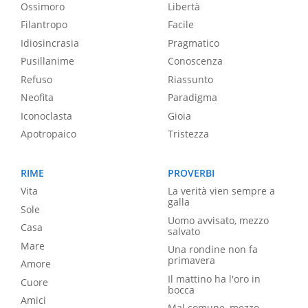
Ossimoro
Libertà
Filantropo
Facile
Idiosincrasia
Pragmatico
Pusillanime
Conoscenza
Refuso
Riassunto
Neofita
Paradigma
Iconoclasta
Gioia
Apotropaico
Tristezza
RIME
PROVERBI
Vita
La verità vien sempre a
galla
Sole
Uomo avvisato, mezzo
Casa
salvato
Mare
Una rondine non fa
primavera
Amore
Il mattino ha l'oro in
Cuore
bocca
Amici
Mal comune, mezzo