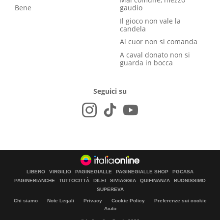
Bene
gaudio
Il gioco non vale la
candela
Al cuor non si comanda
A caval donato non si
guarda in bocca
Seguici su
LIBERO
VIRGILIO
PAGINEGIALLE
PAGINEGIALLE SHOP
PGCASA
PAGINEBIANCHE
TUTTOCITTÀ
DILEI
SIVIAGGIA
QUIFINANZA
BUONISSIMO
SUPEREVA
Chi siamo
Note Legali
Privacy
Cookie Policy
Preferenze sui cookie
Aiuto