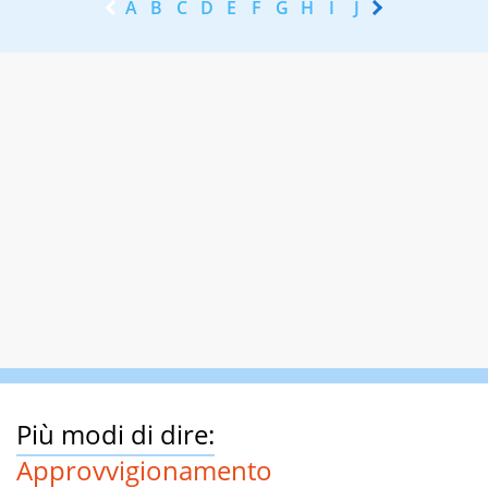
A
B
C
D
E
F
G
H
I
J
K
L
M
N
Più modi di dire:
Approvvigionamento