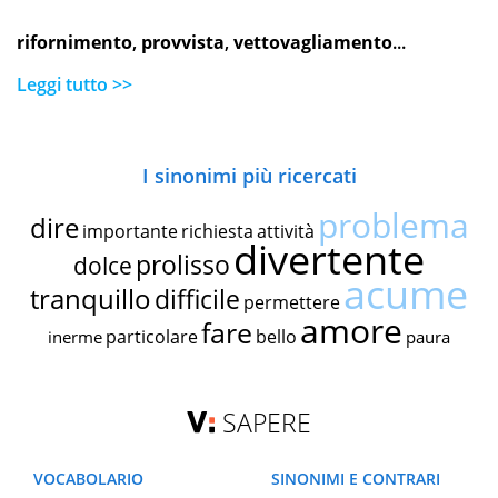
rifornimento
,
provvista
,
vettovagliamento
...
Leggi tutto >>
I sinonimi più ricercati
problema
dire
importante
richiesta
attività
divertente
prolisso
dolce
acume
tranquillo
difficile
permettere
amore
fare
particolare
bello
inerme
paura
SAPERE
VOCABOLARIO
SINONIMI E CONTRARI