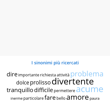
I sinonimi più ricercati
problema
dire
importante
richiesta
attività
divertente
prolisso
dolce
acume
tranquillo
difficile
permettere
amore
fare
particolare
bello
inerme
paura