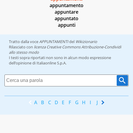
appuntamento
appuntare
appuntato
appunti
Tratto dalla voce
APPUNTAMENTI
del
Wikizionario
Rilasciato con
licenza Creative Commons Attribuzione-Condividi
allo stesso modo
I testi sopra riportati non sono in alcun modo espressione
dell’opinione di Italiaonline S.p.A.
A
B
C
D
E
F
G
H
I
J
K
L
M
N