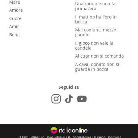
Mare
Una rondine non fa
primavera
Amore
Il mattino ha l'oro in
Cuore
bocca
Amici
Mal comune, mezzo
Bene
gaudio
Il gioco non vale la
candela
Al cuor non si comanda
A caval donato non si
guarda in bocca
Seguici su
LIBERO
VIRGILIO
PAGINEGIALLE
PAGINEGIALLE SHOP
PGCASA