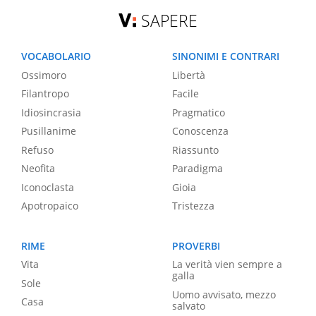
SAPERE
VOCABOLARIO
SINONIMI E CONTRARI
Ossimoro
Libertà
Filantropo
Facile
Idiosincrasia
Pragmatico
Pusillanime
Conoscenza
Refuso
Riassunto
Neofita
Paradigma
Iconoclasta
Gioia
Apotropaico
Tristezza
RIME
PROVERBI
Vita
La verità vien sempre a
galla
Sole
Uomo avvisato, mezzo
Casa
salvato