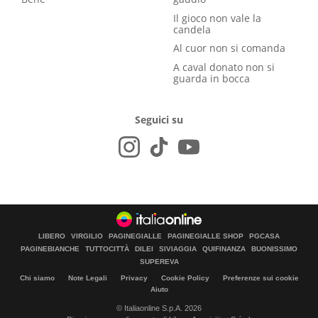
Il gioco non vale la
candela
Al cuor non si comanda
A caval donato non si
guarda in bocca
Seguici su
LIBERO
VIRGILIO
PAGINEGIALLE
PAGINEGIALLE SHOP
PGCASA
PAGINEBIANCHE
TUTTOCITTÀ
DILEI
SIVIAGGIA
QUIFINANZA
BUONISSIMO
SUPEREVA
Chi siamo
Note Legali
Privacy
Cookie Policy
Preferenze sui cookie
Aiuto
© Italiaonline S.p.A. 2026