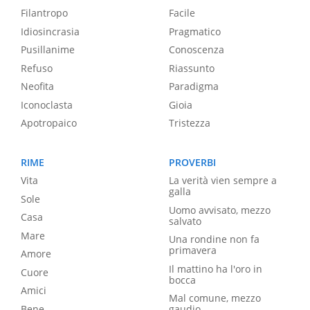
Filantropo
Facile
Idiosincrasia
Pragmatico
Pusillanime
Conoscenza
Refuso
Riassunto
Neofita
Paradigma
Iconoclasta
Gioia
Apotropaico
Tristezza
RIME
PROVERBI
Vita
La verità vien sempre a
galla
Sole
Uomo avvisato, mezzo
Casa
salvato
Mare
Una rondine non fa
primavera
Amore
Il mattino ha l'oro in
Cuore
bocca
Amici
Mal comune, mezzo
Bene
gaudio