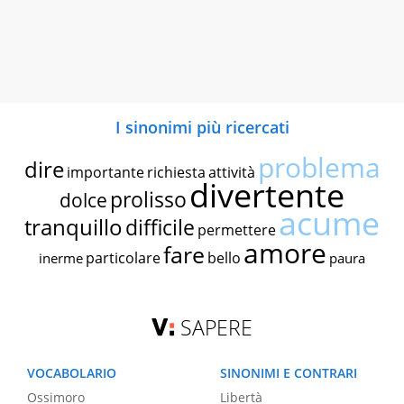
I sinonimi più ricercati
problema
dire
importante
richiesta
attività
divertente
prolisso
dolce
acume
tranquillo
difficile
permettere
amore
fare
particolare
bello
inerme
paura
SAPERE
VOCABOLARIO
SINONIMI E CONTRARI
Ossimoro
Libertà