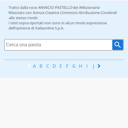
Tratto dalla voce
ARANCIO PASTELLO
del
Wikizionario
Rilasciato con
licenza Creative Commons Attribuzione-Condividi
allo stesso modo
I testi sopra riportati non sono in alcun modo espressione
dell’opinione di Italiaonline S.p.A.
A
B
C
D
E
F
G
H
I
J
K
L
M
N