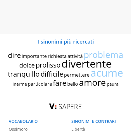
I sinonimi più ricercati
problema
dire
importante
richiesta
attività
divertente
prolisso
dolce
acume
tranquillo
difficile
permettere
amore
fare
particolare
bello
inerme
paura
SAPERE
VOCABOLARIO
SINONIMI E CONTRARI
Ossimoro
Libertà