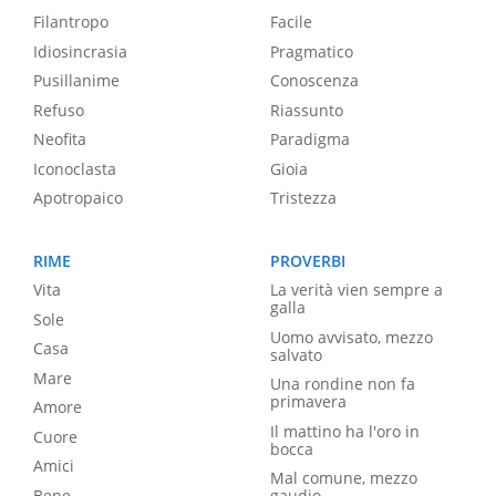
Filantropo
Facile
Idiosincrasia
Pragmatico
Pusillanime
Conoscenza
Refuso
Riassunto
Neofita
Paradigma
Iconoclasta
Gioia
Apotropaico
Tristezza
RIME
PROVERBI
Vita
La verità vien sempre a
galla
Sole
Uomo avvisato, mezzo
Casa
salvato
Mare
Una rondine non fa
primavera
Amore
Il mattino ha l'oro in
Cuore
bocca
Amici
Mal comune, mezzo
Bene
gaudio