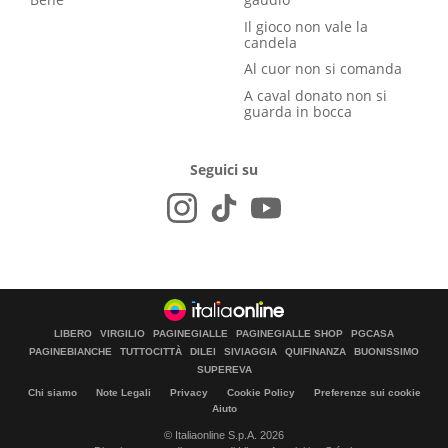
Il gioco non vale la
candela
Al cuor non si comanda
A caval donato non si
guarda in bocca
Seguici su
LIBERO
VIRGILIO
PAGINEGIALLE
PAGINEGIALLE SHOP
PGCASA
PAGINEBIANCHE
TUTTOCITTÀ
DILEI
SIVIAGGIA
QUIFINANZA
BUONISSIMO
SUPEREVA
Chi siamo
Note Legali
Privacy
Cookie Policy
Preferenze sui cookie
Aiuto
© Italiaonline S.p.A. 2026