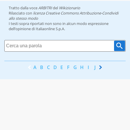
Tratto dalla voce
ARBITRI
del
Wikizionario
Rilasciato con
licenza Creative Commons Attribuzione-Condividi
allo stesso modo
I testi sopra riportati non sono in alcun modo espressione
dell’opinione di Italiaonline S.p.A.
A
B
C
D
E
F
G
H
I
J
K
L
M
N