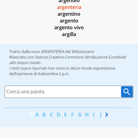
argenteo
argenteria
argentino
argento
argento vivo
argilla
Tratto dalla voce
ARGENTERIA
del
Wikizionario
Rilasciato con
licenza Creative Commons Attribuzione-Condividi
allo stesso modo
I testi sopra riportati non sono in alcun modo espressione
dell’opinione di Italiaonline S.p.A.
A
B
C
D
E
F
G
H
I
J
K
L
M
N