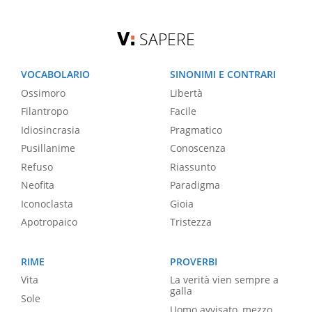
SAPERE
VOCABOLARIO
SINONIMI E CONTRARI
Ossimoro
Libertà
Filantropo
Facile
Idiosincrasia
Pragmatico
Pusillanime
Conoscenza
Refuso
Riassunto
Neofita
Paradigma
Iconoclasta
Gioia
Apotropaico
Tristezza
RIME
PROVERBI
Vita
La verità vien sempre a
galla
Sole
Uomo avvisato, mezzo