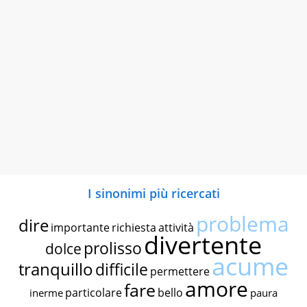
I sinonimi più ricercati
problema
dire
importante
richiesta
attività
divertente
prolisso
dolce
acume
tranquillo
difficile
permettere
amore
fare
particolare
bello
inerme
paura