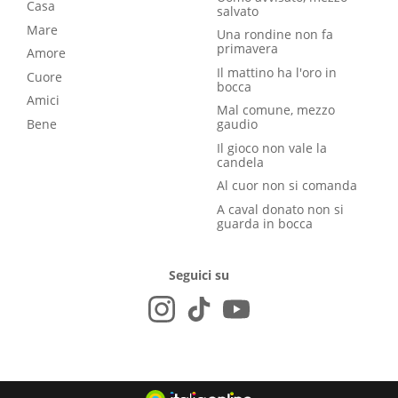
Casa
salvato
Mare
Una rondine non fa
primavera
Amore
Il mattino ha l'oro in
Cuore
bocca
Amici
Mal comune, mezzo
Bene
gaudio
Il gioco non vale la
candela
Al cuor non si comanda
A caval donato non si
guarda in bocca
Seguici su