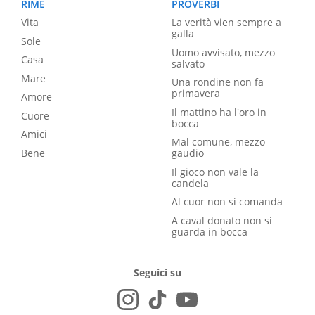
RIME
PROVERBI
Vita
La verità vien sempre a
galla
Sole
Uomo avvisato, mezzo
Casa
salvato
Mare
Una rondine non fa
primavera
Amore
Il mattino ha l'oro in
Cuore
bocca
Amici
Mal comune, mezzo
Bene
gaudio
Il gioco non vale la
candela
Al cuor non si comanda
A caval donato non si
guarda in bocca
Seguici su