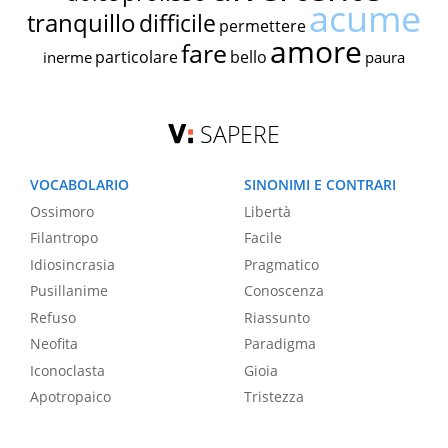
acume
tranquillo
difficile
permettere
amore
fare
particolare
bello
inerme
paura
SAPERE
VOCABOLARIO
SINONIMI E CONTRARI
Ossimoro
Libertà
Filantropo
Facile
Idiosincrasia
Pragmatico
Pusillanime
Conoscenza
Refuso
Riassunto
Neofita
Paradigma
Iconoclasta
Gioia
Apotropaico
Tristezza