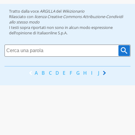
Tratto dalla voce
ARGILLA
del
Wikizionario
Rilasciato con
licenza Creative Commons Attribuzione-Condividi
allo stesso modo
I testi sopra riportati non sono in alcun modo espressione
dell’opinione di Italiaonline S.p.A.
A
B
C
D
E
F
G
H
I
J
K
L
M
N