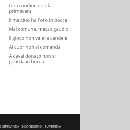
Una rondine non fa
primavera
Il mattino ha l'oro in bocca
Mal comune, mezzo gaudio
Il gioco non vale la candela
Al cuor non si comanda
A caval donato non si
guarda in bocca
QUIFINANZA
BUONISSIMO
SUPEREVA