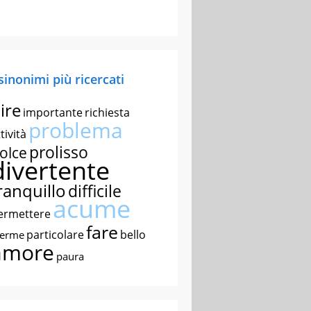
 sinonimi più ricercati
ire
importante
richiesta
problema
tività
prolisso
olce
divertente
ranquillo
difficile
acume
ermettere
fare
particolare
bello
nerme
amore
paura