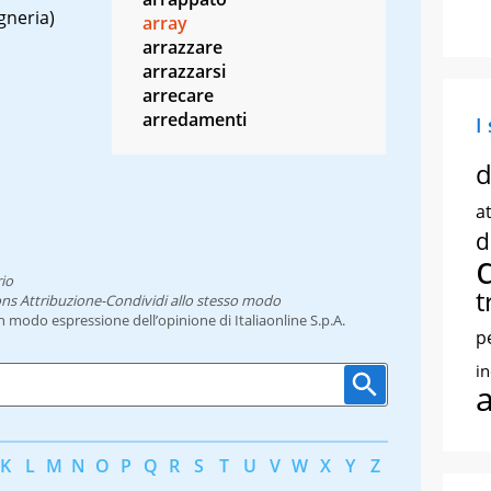
gneria)
array
arrazzare
arrazzarsi
arrecare
arredamenti
I
d
at
d
io
t
ns Attribuzione-Condividi allo stesso modo
un modo espressione dell’opinione di Italiaonline S.p.A.
p
i
K
L
M
N
O
P
Q
R
S
T
U
V
W
X
Y
Z