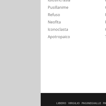
Idiosincrasia
Pusillanime
Refuso
Neofita
Iconoclasta
Apotropaico
LIBERO
VIRGILIO
PAGINEGIALLE
P