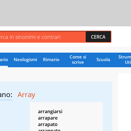
Come si
Strum
ario
Neologismi
Rimario
Scuola
scrive
Uti
ano:
Array
arrangiarsi
arrapare
arrapato
)
arrappato