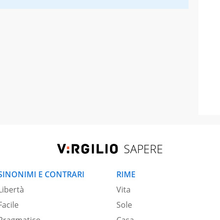
SAPERE
SINONIMI E CONTRARI
RIME
Libertà
Vita
Facile
Sole