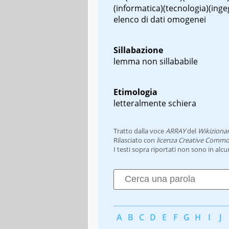
(informatica)(tecnologia)(inge
elenco di dati omogenei
Sillabazione
lemma non sillababile
Etimologia
letteralmente schiera
Tratto dalla voce
ARRAY
del
Wikizionar
Rilasciato con
licenza Creative Commo
I testi sopra riportati non sono in alc
A
B
C
D
E
F
G
H
I
J