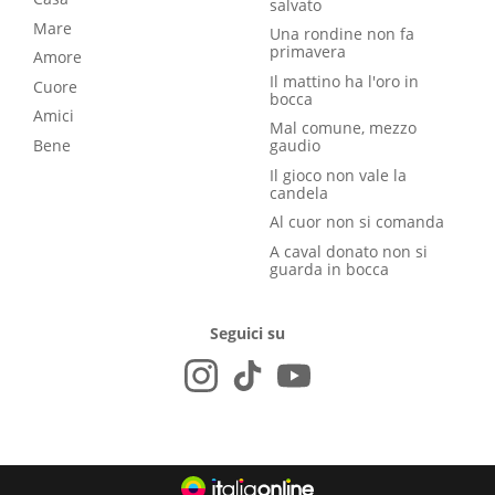
salvato
Mare
Una rondine non fa
primavera
Amore
Il mattino ha l'oro in
Cuore
bocca
Amici
Mal comune, mezzo
Bene
gaudio
Il gioco non vale la
candela
Al cuor non si comanda
A caval donato non si
guarda in bocca
Seguici su