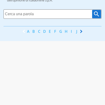
dell’opinione di Italiaonline S.p.A.
A
B
C
D
E
F
G
H
I
J
K
L
M
N