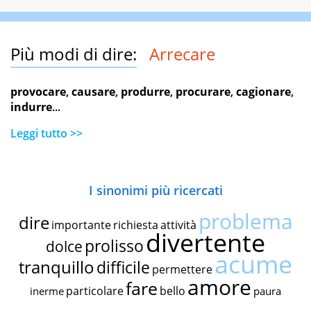
Più modi di dire:
Arrecare
provocare
,
causare
,
produrre
,
procurare
,
cagionare
,
indurre
...
Leggi tutto >>
I sinonimi più ricercati
problema
dire
importante
richiesta
attività
divertente
prolisso
dolce
acume
tranquillo
difficile
permettere
amore
fare
particolare
bello
inerme
paura