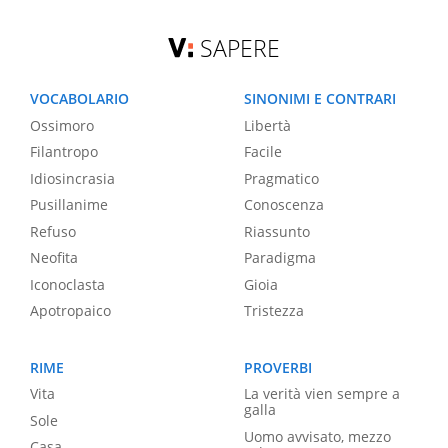
SAPERE
VOCABOLARIO
SINONIMI E CONTRARI
Ossimoro
Libertà
Filantropo
Facile
Idiosincrasia
Pragmatico
Pusillanime
Conoscenza
Refuso
Riassunto
Neofita
Paradigma
Iconoclasta
Gioia
Apotropaico
Tristezza
RIME
PROVERBI
Vita
La verità vien sempre a
galla
Sole
Uomo avvisato, mezzo
Casa