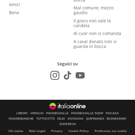
Amici
Mal comune, mezzo
Bene
gaudio
Il gioco non vale la
candela
Al cuor non si comanda
A caval donato non si
guarda in bocca
Seguici su
LIBERO
VIRGILIO
PAGINEGIALLE
PAGINEGIALLE SHOP
PGCASA
PAGINEBIANCHE
TUTTOCITTÀ
DILEI
SIVIAGGIA
QUIFINANZA
BUONISSIMO
SUPEREVA
Chi siamo
Note Legali
Privacy
Cookie Policy
Preferenze sui cookie