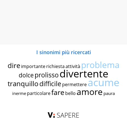
I sinonimi più ricercati
problema
dire
importante
richiesta
attività
divertente
prolisso
dolce
acume
tranquillo
difficile
permettere
amore
fare
particolare
bello
inerme
paura
SAPERE