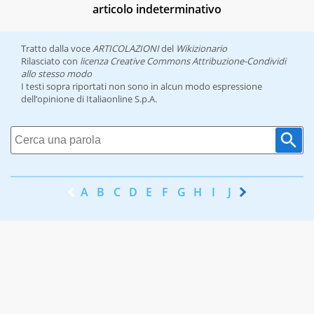
articolo indeterminativo
Tratto dalla voce
ARTICOLAZIONI
del
Wikizionario
Rilasciato con
licenza Creative Commons Attribuzione-Condividi
allo stesso modo
I testi sopra riportati non sono in alcun modo espressione
dell’opinione di Italiaonline S.p.A.
A
B
C
D
E
F
G
H
I
J
K
L
M
N