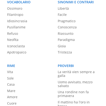
VOCABOLARIO
SINONIMI E CONTRARI
Ossimoro
Libertà
Filantropo
Facile
Idiosincrasia
Pragmatico
Pusillanime
Conoscenza
Refuso
Riassunto
Neofita
Paradigma
Iconoclasta
Gioia
Apotropaico
Tristezza
RIME
PROVERBI
Vita
La verità vien sempre a
galla
Sole
Uomo avvisato, mezzo
Casa
salvato
Mare
Una rondine non fa
primavera
Amore
Il mattino ha l'oro in
Cuore
bocca