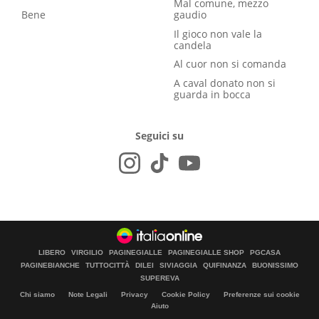
Mal comune, mezzo
Bene
gaudio
Il gioco non vale la
candela
Al cuor non si comanda
A caval donato non si
guarda in bocca
Seguici su
LIBERO
VIRGILIO
PAGINEGIALLE
PAGINEGIALLE SHOP
PGCASA
PAGINEBIANCHE
TUTTOCITTÀ
DILEI
SIVIAGGIA
QUIFINANZA
BUONISSIMO
SUPEREVA
Chi siamo
Note Legali
Privacy
Cookie Policy
Preferenze sui cookie
Aiuto