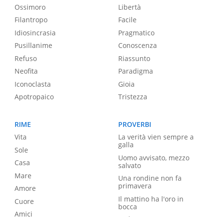
Ossimoro
Libertà
Filantropo
Facile
Idiosincrasia
Pragmatico
Pusillanime
Conoscenza
Refuso
Riassunto
Neofita
Paradigma
Iconoclasta
Gioia
Apotropaico
Tristezza
RIME
PROVERBI
Vita
La verità vien sempre a
galla
Sole
Uomo avvisato, mezzo
Casa
salvato
Mare
Una rondine non fa
primavera
Amore
Il mattino ha l'oro in
Cuore
bocca
Amici