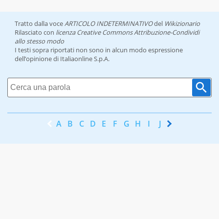
Tratto dalla voce
ARTICOLO INDETERMINATIVO
del
Wikizionario
Rilasciato con
licenza Creative Commons Attribuzione-Condividi
allo stesso modo
I testi sopra riportati non sono in alcun modo espressione
dell’opinione di Italiaonline S.p.A.
A
B
C
D
E
F
G
H
I
J
K
L
M
N