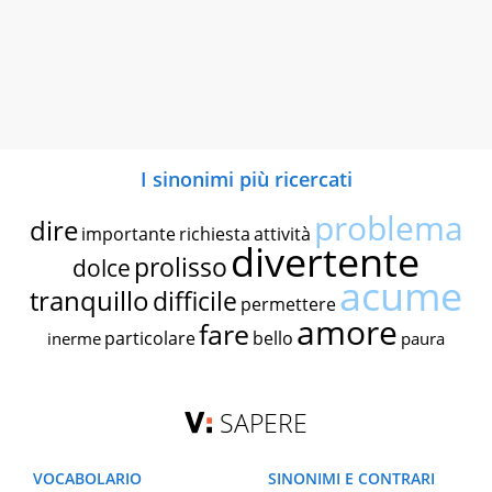
I sinonimi più ricercati
problema
dire
importante
richiesta
attività
divertente
prolisso
dolce
acume
tranquillo
difficile
permettere
amore
fare
particolare
bello
inerme
paura
SAPERE
VOCABOLARIO
SINONIMI E CONTRARI