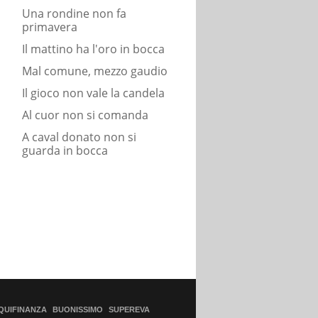
Una rondine non fa
primavera
Il mattino ha l'oro in bocca
Mal comune, mezzo gaudio
Il gioco non vale la candela
Al cuor non si comanda
A caval donato non si
guarda in bocca
QUIFINANZA
BUONISSIMO
SUPEREVA