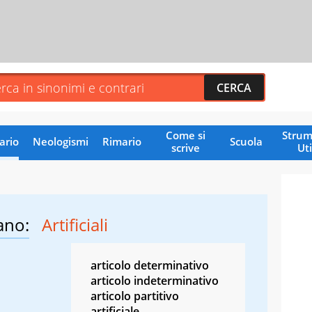
Come si
Strum
ario
Neologismi
Rimario
Scuola
scrive
Uti
ano:
Artificiali
articolo determinativo
articolo indeterminativo
articolo partitivo
artificiale