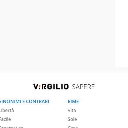
SAPERE
SINONIMI E CONTRARI
RIME
Libertà
Vita
Facile
Sole