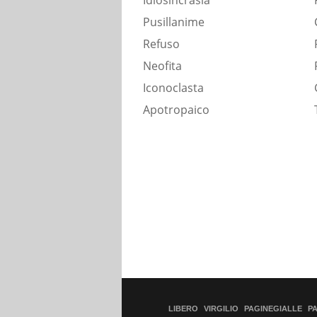
Idiosincrasia
Pusillanime
Refuso
Neofita
Iconoclasta
Apotropaico
LIBERO
VIRGILIO
PAGINEGIALLE
P