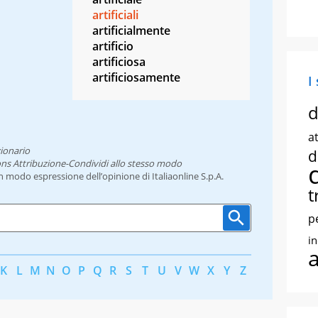
artificiali
artificialmente
artificio
artificiosa
artificiosamente
I
d
at
ionario
d
ns Attribuzione-Condividi allo stesso modo
un modo espressione dell’opinione di Italiaonline S.p.A.
t
p
i
K
L
M
N
O
P
Q
R
S
T
U
V
W
X
Y
Z