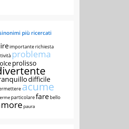
 sinonimi più ricercati
ire
importante
richiesta
problema
tività
prolisso
olce
divertente
ranquillo
difficile
acume
ermettere
fare
particolare
bello
nerme
amore
paura