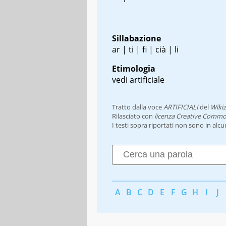
Sillabazione
ar | ti | fi | cià | li
Etimologia
vedi artificiale
Tratto dalla voce
ARTIFICIALI
del
Wikiz
Rilasciato con
licenza Creative Commo
I testi sopra riportati non sono in alc
A
B
C
D
E
F
G
H
I
J