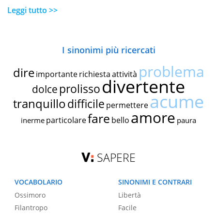
Leggi tutto >>
I sinonimi più ricercati
problema
dire
importante
richiesta
attività
divertente
prolisso
dolce
acume
tranquillo
difficile
permettere
amore
fare
particolare
bello
inerme
paura
SAPERE
VOCABOLARIO
SINONIMI E CONTRARI
Ossimoro
Libertà
Filantropo
Facile