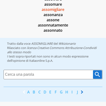
assomare
assomigliare
assonanza
assone
assonnatamente
assonnato
Tratto dalla voce
ASSOMIGLIARE
del
Wikizionario
Rilasciato con
licenza Creative Commons Attribuzione-Condividi
allo stesso modo
I testi sopra riportati non sono in alcun modo espressione
dell’opinione di Italiaonline S.p.A.
A
B
C
D
E
F
G
H
I
J
K
L
M
N