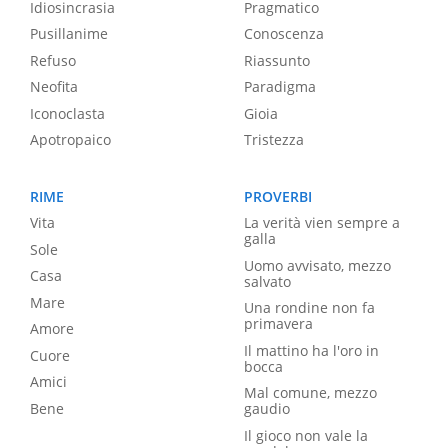
Idiosincrasia
Pragmatico
Pusillanime
Conoscenza
Refuso
Riassunto
Neofita
Paradigma
Iconoclasta
Gioia
Apotropaico
Tristezza
RIME
PROVERBI
Vita
La verità vien sempre a
galla
Sole
Uomo avvisato, mezzo
Casa
salvato
Mare
Una rondine non fa
primavera
Amore
Il mattino ha l'oro in
Cuore
bocca
Amici
Mal comune, mezzo
Bene
gaudio
Il gioco non vale la