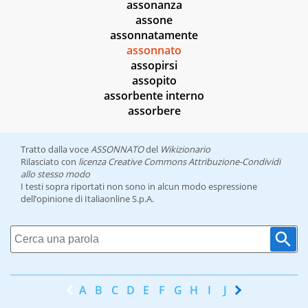
assonanza
assone
assonnatamente
assonnato
assopirsi
assopito
assorbente interno
assorbere
Tratto dalla voce
ASSONNATO
del
Wikizionario
Rilasciato con
licenza Creative Commons Attribuzione-Condividi
allo stesso modo
I testi sopra riportati non sono in alcun modo espressione
dell’opinione di Italiaonline S.p.A.
A
B
C
D
E
F
G
H
I
J
K
L
M
N