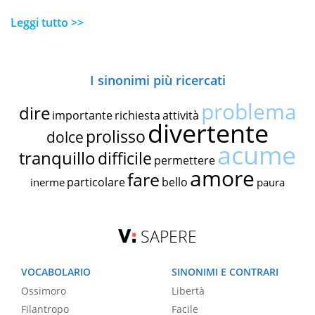
Leggi tutto >>
I sinonimi più ricercati
problema
dire
importante
richiesta
attività
divertente
prolisso
dolce
acume
tranquillo
difficile
permettere
amore
fare
particolare
bello
inerme
paura
SAPERE
VOCABOLARIO
SINONIMI E CONTRARI
Ossimoro
Libertà
Filantropo
Facile