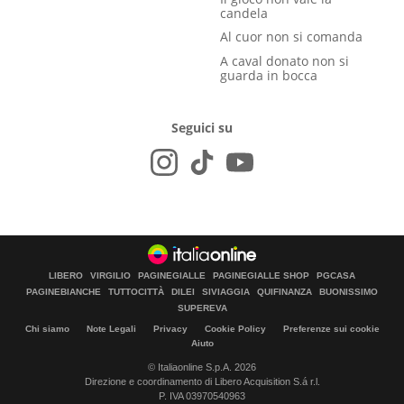
candela
Al cuor non si comanda
A caval donato non si
guarda in bocca
Seguici su
LIBERO
VIRGILIO
PAGINEGIALLE
PAGINEGIALLE SHOP
PGCASA
PAGINEBIANCHE
TUTTOCITTÀ
DILEI
SIVIAGGIA
QUIFINANZA
BUONISSIMO
SUPEREVA
Chi siamo
Note Legali
Privacy
Cookie Policy
Preferenze sui cookie
Aiuto
© Italiaonline S.p.A. 2026
Direzione e coordinamento di Libero Acquisition S.á r.l.
P. IVA 03970540963