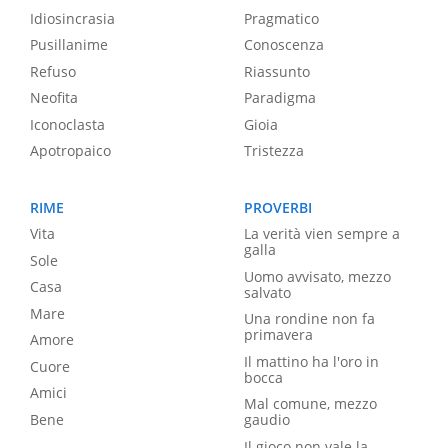
Idiosincrasia
Pragmatico
Pusillanime
Conoscenza
Refuso
Riassunto
Neofita
Paradigma
Iconoclasta
Gioia
Apotropaico
Tristezza
RIME
PROVERBI
Vita
La verità vien sempre a
galla
Sole
Uomo avvisato, mezzo
Casa
salvato
Mare
Una rondine non fa
primavera
Amore
Il mattino ha l'oro in
Cuore
bocca
Amici
Mal comune, mezzo
Bene
gaudio
Il gioco non vale la